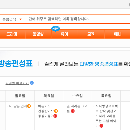
l
통합검색
요일별 바로가기
월요일
화요일
수요일
목요일
·
내 남은 연애
·
히든카드
·
골 때리는 그녀
·
자식방생프로젝
·
건강한가요
들
트 합숙 맞선 2
·
동상이몽2
·
꼬리에 꼬리를
무는 그날 이야
기