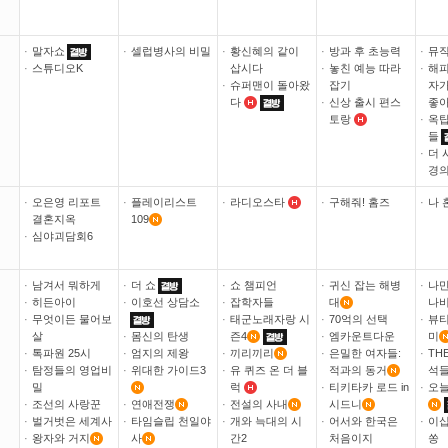
·
말자쇼
·
셀럽병사의 비밀
·
황신혜의 같이
·
방과 후 초능력
·
뮤
·
스튜디오K
삽시다
·
놓친 예능 따라
·
해피
·
슈퍼맨이 돌아왔
잡기
자가
다
·
신상 출시 편스
좋
토랑
·
옥탑
들
·
더 
경의
·
오은영 리포트
·
플레이리스트
·
라디오스타
·
구해줘! 홈즈
·
나 
결혼지옥
109
·
심야괴담회6
·
남겨서 뭐하게
·
더 쇼
·
쇼 챔피언
·
귀신 잡는 해병
·
나만
·
히든아이
·
이호선 상담소
·
잡학자들
대
나
·
무엇이든 물어보
·
태군노래자랑 시
·
70억의 선택
·
뷰티
살
·
몸신의 탄생
즌4
·
엠카운트다운
미
·
톡파원 25시
·
엄지의 제왕
·
끼리끼리
·
은밀한 여자들:
·
TH
·
탐정들의 영업비
·
위대한 가이드3
·
유 퀴즈 온 더 블
적과의 동거
석
밀
럭
·
티키타카 로드 in
·
오늘
·
조선의 사랑꾼
·
연애전쟁
·
전설의 사내
시드니
·
벌거벗은 세계사
·
타임슬립 천일야
·
개와 늑대의 시
·
어서와 한국은
·
이십
·
왕자와 거지
사
간2
처음이지
쏭