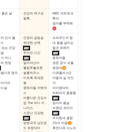
 좋은 날
·
건강의 재구성
·
MBC 네트워크
썰록
특선
·
엄마를 부탁해
의 단서 블
·
인생의 갈림길
·
슈퍼푸드의 힘
박스
위대한 선택
·
내 몸을 살리는
 보는 건강
발견 유레카
페셜
·
주어진 시간
가 머니
·
중독자들
의 한방
·
알아야산다
·
생존 공식 보물
·
웰컴투불로촌
원정대
컬다큐 명의
·
쌀롱하우스
·
다큐플러스Q
감
·
이토록 위대한
·
어떻게 살 것인
이야가라
몸
가
기누설
·
중독자들 어벤져
·
아이엠닥터
스
·
하희라의 몸몸몸
·
아름다운 건강수
업 The 바디 지
·
엄마의 봄날
니어스
·
브랜딩 코리아
·
소문난 건강법
·
우리동네 셀럽
·
방방곡곡 낭만로
1%의 비밀
드 유랑닥터
·
휴먼다큐 사노라