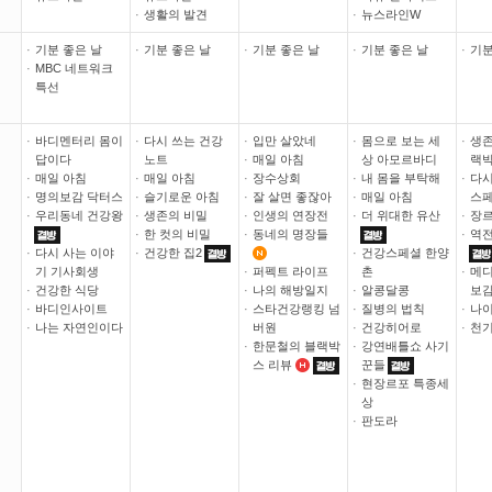
·
생활의 발견
·
뉴스라인W
·
기분 좋은 날
·
기분 좋은 날
·
기분 좋은 날
·
기분 좋은 날
·
기분
·
MBC 네트워크
특선
·
바디멘터리 몸이
·
다시 쓰는 건강
·
입만 살았네
·
몸으로 보는 세
·
생존
답이다
노트
·
매일 아침
상 아모르바디
랙
·
매일 아침
·
매일 아침
·
장수상회
·
내 몸을 부탁해
·
다시
·
명의보감 닥터스
·
슬기로운 아침
·
잘 살면 좋잖아
·
매일 아침
스
·
우리동네 건강왕
·
생존의 비밀
·
인생의 연장전
·
더 위대한 유산
·
장르
·
한 컷의 비밀
·
동네의 명장들
·
역전
·
다시 사는 이야
·
건강한 집2
·
건강스페셜 한양
기 기사회생
·
퍼펙트 라이프
촌
·
메디
·
건강한 식당
·
나의 해방일지
·
알콩달콩
보
·
바디인사이트
·
스타건강랭킹 넘
·
질병의 법칙
·
나
·
나는 자연인이다
버원
·
건강히어로
·
천
·
한문철의 블랙박
·
강연배틀쇼 사기
스 리뷰
꾼들
·
현장르포 특종세
상
·
판도라