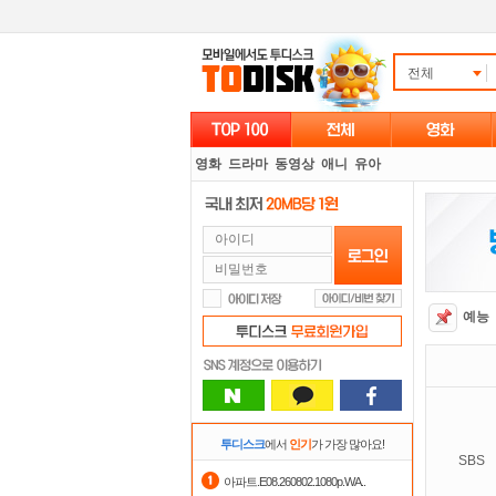
전체
영화
드라마
동영상
애니
유아
예능
투디스크
에서
인기
가 가장 많아요!
SBS
아파트.E08.260802.1080p.WA..