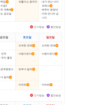
주떡집
·
속풀이쇼 동치미
·
내가 만난 사이
수업2
코패스
무 계획4
·
메추리 원정대
는 금요일
·
이제 만나러 갑
니다
인기방송
할인방송
금요일
토요일
일요일
·
오싹한 연애
·
오싹한 연애
 진주
·
사랑이온다
·
사랑이온다
 우리 좋은
족관계증명서
·
유부녀 킬러
녀 킬러
·
아파트
·
아파트
인기방송
할인방송