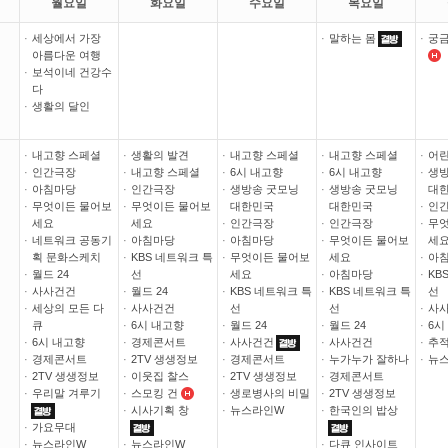
월요일
화요일
수요일
목요일
·
세상에서 가장
·
말하는 몸
·
궁금
아름다운 여행
·
보석이네 건강수
다
·
생활의 달인
·
내고향 스페셜
·
생활의 발견
·
내고향 스페셜
·
내고향 스페셜
·
어린
·
인간극장
·
내고향 스페셜
·
6시 내고향
·
6시 내고향
·
생방
·
아침마당
·
인간극장
·
생방송 굿모닝
·
생방송 굿모닝
대
·
무엇이든 물어보
·
무엇이든 물어보
대한민국
대한민국
·
인
세요
세요
·
인간극장
·
인간극장
·
무엇
·
네트워크 공동기
·
아침마당
·
아침마당
·
무엇이든 물어보
세
획 문화스케치
·
KBS 네트워크 특
·
무엇이든 물어보
세요
·
아
·
월드 24
선
세요
·
아침마당
·
KB
·
사사건건
·
월드 24
·
KBS 네트워크 특
·
KBS 네트워크 특
선
·
세상의 모든 다
·
사사건건
선
선
·
사
큐
·
6시 내고향
·
월드 24
·
월드 24
·
6시
·
6시 내고향
·
경제콘서트
·
사사건건
·
사사건건
·
추적
·
경제콘서트
·
2TV 생생정보
·
경제콘서트
·
누가누가 잘하나
·
뉴
·
2TV 생생정보
·
이웃집 찰스
·
2TV 생생정보
·
경제콘서트
·
우리말 겨루기
·
스모킹 건
·
생로병사의 비밀
·
2TV 생생정보
·
시사기획 창
·
뉴스라인W
·
한국인의 밥상
·
가요무대
·
뉴스라인W
·
뉴스라인W
·
다큐 인사이트