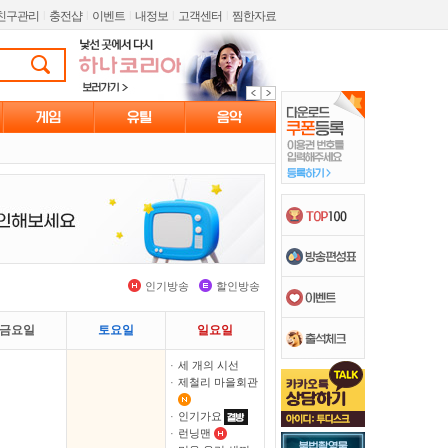
친구관리
l
충전샵
l
이벤트
l
내정보
l
고객센터
l
찜한자료
인기방송
할인방송
금요일
토요일
일요일
·
세 개의 시선
·
제철리 마을회관
·
인기가요
·
런닝맨