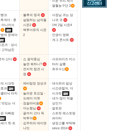
·
미운 우리 새끼
·
열혈농구단 2
직뱅크
·
불후의 명곡
·
사장님 귀는 당
투게더 - 혼
·
살림하는 남자들
나귀 귀
 아니어서
시즌2
·
1박 2일 시즌4
아
·
백투더뮤직 시즌
방의 문제아
2
·
인생이 영화
·
개그 콘서트
시즌즈 - 성시
 고막남친
혼자 산다
·
쇼 음악중심
·
서프라이즈 미스
·
놀면 뭐하니?
터리 살롱
·
전지적 참견 시
·
최우수산
점
의 시크릿
·
제비탐정 장성규
·
대식좌의 밥상
비효과
·
시간관찰자, 더
클리닉 터치
·
놀라운 토요일 -
시크릿
도레미 마켓
·
내가 많이 먹을
E 맛있는 녀
·
짐쌀라비움
상인가
들
·
아는형님
·
알토란
은 아빠랑
·
끝까지 간다 독
·
스트릿 레스토랑
박투어
파이터
세기 힛-트
·
김주하의 데이앤
·
냉장고를 부탁해
나잇
since 2014