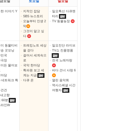
금요일
토요일
일요일
한 이야기 Y
·
지적인 잡담
·
일요특선 다큐멘
·
SBS 뉴스토리
터리
·
오늘부터 인생 2
·
TV 동물농장
막
·
그것이 알고 싶
다
이 동물티비
·
트레킹노트 세상
·
일요진단 라이브
송 굿모닝
을 걷다
·
TV쇼 진품명품
한민국
·
걸어서 세계속으
간극장
로
·
전국 노래자랑
이든 물어보
·
국악 한마당
요
·
특파원 보고 세
·
바다 건너 사랑 6
침마당
계는 지금
S 네트워크 특
·
다큐 온
·
열린 음악회
·
역사스페셜 시간
사건건
여행자
 내고향
 60분
스라인W