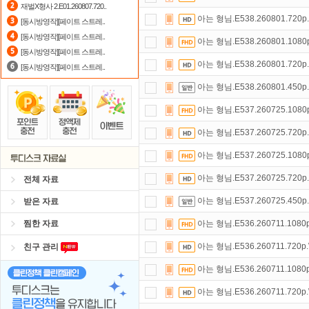
재벌X형사 2.E01.260807.720..
아는 형님.E538.260801.720
[동시방영작][페이트 스트레..
출석체크
이벤트!
매일매일
출석체크
[동시방영작][페이트 스트레..
아는 형님.E538.260801.108
자녀보호기능
으로 가족과 함께 투디
[동시방영작][페이트 스트레..
아는 형님.E538.260801.720
[동시방영작][페이트 스트레..
숨어있는 카드 마일리지 조회하고
1
아는 형님.E538.260801.450
댓글만 잘써도
무료 포인트
를 드립니
아는 형님.E537.260725.108
요즘 뭐가 재밌지?
고민되면 눌러봐!
아는 형님.E537.260725.720
스마트TV
로 투디스크
영화,드라마,
아는 형님.E537.260725.108
아는 형님.E537.260725.720
전체 자료
아는 형님.E537.260725.450
받은 자료
찜한 자료
아는 형님.E536.260711.1080
아는 형님.E536.260711.720p
친구 관리
아는 형님.E536.260711.1080
아는 형님.E536.260711.720p