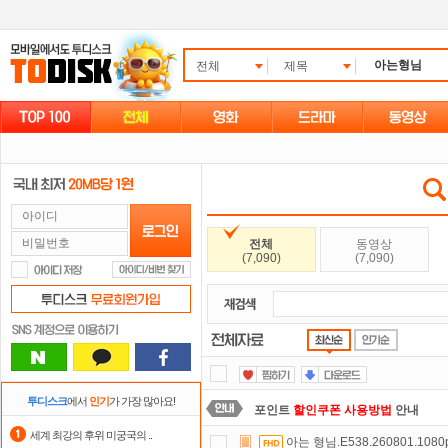
전체
제목
전체
동영상
(7,090)
(7,090)
투디스크
에서
인기
가 가장 많아요!
포인트
할인쿠폰 사용방법
안내
세계 최강의 후위 미궁국의 ..
아는 형님.E538.260801.108
정액제
할인쿠폰 사용방법
안내