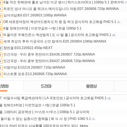
8월 적진 한복판에 홀로 남겨진 미군 병사 [ 럭키스트라Ol크 ] 1080p 5.1 완벽자막
(
7
히로인 성녀 아니요 올 워크스 메이드입니다 자랑.E07.260806.720p.WANNA
심야괴담회6.E07.260803.1080p.WANNA
O8 새로운여정의 액션어드벤처 (( 차 원 침 략 )) 공식자막 초고화질 FHD 5.1
(
1
)
8월 정해인x하영 [ 이런엿같은ㅅr랑 ] 완결 1080p 5.1
N 돌아온 두웨인존스 액션범죄 [ 도 시 탈 출 ] 공식자막 초고화질 FHD5.1
(
6
)
세계 최강의 후위 미궁국의 신인 탐색자.E05.260804.1080p.WANNA
창란결.E03.220922.450p-NEXT
인간극장 - 우리 종부 한찬라이.E6438.260807.720p.WANNA
인간극장 - 우리 종부 한찬라이.E6437.260806.720p.WANNA
아침마당.E10219.260807.720p.WANNA
미스트롯 포유.E13.260806.720p.WANNA
7. 비밀수사팀 특급액션대작 ( LA 국토안보 ) 공식자막 초고화질 FHD5.1
(
4
)
월 정해인x하영 [ 이런엿같은ㅅr랑 ] 완결 1080p 5.1
월 그레타리 공포액션 [ ㄹr스트ㅎr우스 ] 1080p 5.1 공식자막
 돌이킬 수 없는 실종사건 합체들 [ 육 식 사 장 ] FHD 1080 5.1
(
5
)
테이크 커버] 저격수 사살확률 100프로의 타겟이 되다_bkmv