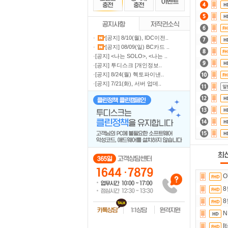
·
[공지] 8/10(월), IDC이전..
·
[공지] 08/09(일) BC카드 ..
·
[공지] <나는 SOLO>, <나는 ..
·
[공지] 투디스크 [개인정보..
·
[공지] 8/24(월) 헥토파이낸..
·
[공지] 7/21(화), 서버 업데..
O
8
8
N
[