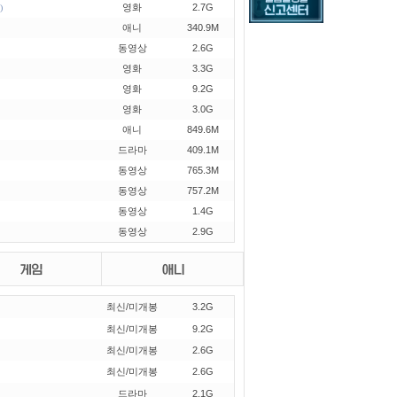
영화
2.7G
)
애니
340.9M
spite
동영상
2.6G
영화
3.3G
미나미도
영화
9.2G
영화
3.0G
검열
애니
849.6M
드라마
409.1M
군체
동영상
765.3M
동영상
757.2M
1
하나코리아
동영상
1.4G
동영상
2.9G
yre
새넌
최신/미개봉
3.2G
최신/미개봉
9.2G
최신/미개봉
2.6G
최신/미개봉
2.6G
드라마
2.1G