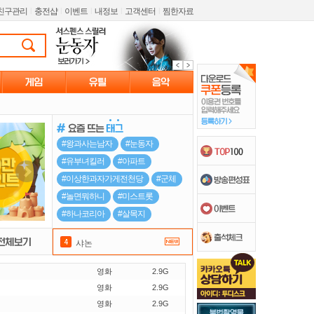
친구관리
l
충전샵
l
이벤트
l
내정보
l
고객센터
l
찜한자료
샤논
영화
2.9G
섀넌
영화
2.9G
영화
2.9G
대가족