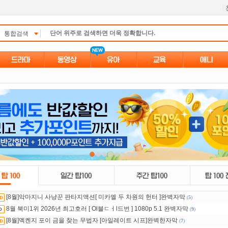
l
통합검색
[8월]악마지니 사냥꾼 판타지액션[ 미카엘 두 차원의 헌터 ]완벽자막
(
5
)
8월 북미1위 2026년 최고호러 [ Ol블ㄷㅓl드번 ] 1080p 5.1 완벽자막
(
9
)
[8월]멕켄지 포이 금을 찾는 무법자 [아일레이트 시프]완벽한자막
(
7
)