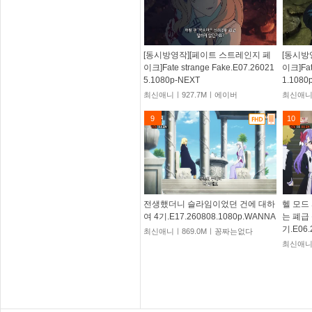
[동시방영작][페이트 스트레인지 페
[동시방
이크]Fate strange Fake.E07.26021
이크]Fat
5.1080p-NEXT
1.1080
최신애니ㅣ927.7Mㅣ에이버
최신애니
9
10
전생했더니 슬라임이었던 건에 대하
헬 모드
여 4기.E17.260808.1080p.WANNA
는 폐급
기.E06.
최신애니ㅣ869.0Mㅣ꽁짜는없다
최신애니