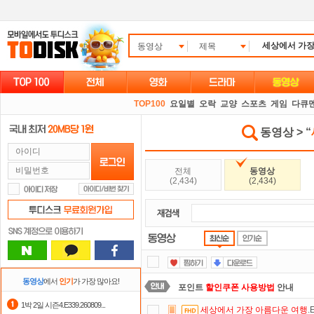
동영상
제목
TOP100
요일별
오락
교양
스포츠
게임
다큐
동영상 > “
전체
동영상
(2,434)
(2,434)
동영상
에서
인기
가 가장 많아요!
포인트
할인쿠폰 사용방법
안내
1박 2일 시즌4.E339.260809...
세상에서
가장
아름다운
여행
.
자녀보호기능
으로 가족과 함께 투디