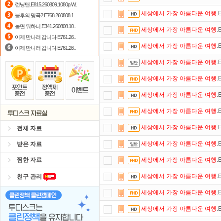
런닝맨.E815.260809.1080p.W..
세상에서
가장
아름다운
여행
.
불후의 명곡2.E768.260808.1..
출석체크
이벤트!
매일매일
출석체크
놀면 뭐하니.E341.260808.10..
세상에서
가장
아름다운
여행
.
요즘 뭐가 재밌지?
고민되면 눌러봐!
이제 만나러 갑니다.E761.26..
세상에서
가장
아름다운
여행
.
이제 만나러 갑니다.E761.26..
댓글만 잘써도
무료 포인트
를 드립니
세상에서
가장
아름다운
여행
.
정액제
할인쿠폰 사용방법
안내
세상에서
가장
아름다운
여행
.
숨어있는 카드 마일리지 조회하고
1
세상에서
가장
아름다운
여행
.
스마트TV
로 투디스크
영화,드라마,
세상에서
가장
아름다운
여행
.
세상에서
가장
아름다운
여행
.
전체 자료
세상에서
가장
아름다운
여행
.
받은 자료
찜한 자료
세상에서
가장
아름다운
여행
.
세상에서
가장
아름다운
여행
.
친구 관리
세상에서
가장
아름다운
여행
.
세상에서
가장
아름다운
여행
.