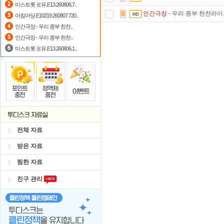
미스트롯 포유.E13.260806.7..
인간극장
- 우리 종부 한찬라이.E
아침마당.E10219.260807.720..
출석체크
이벤트!
매일매일
출석체크
인간극장 - 우리 종부 한찬..
숨어있는 카드 마일리지 조회하고
1
인간극장 - 우리 종부 한찬..
미스트롯 포유.E13.260806.1..
자녀보호기능
으로 가족과 함께 투디
포인트
할인쿠폰 사용방법
안내
요즘 뭐가 재밌지?
고민되면 눌러봐!
정액제
할인쿠폰 사용방법
안내
전체 자료
받은 자료
찜한 자료
친구 관리