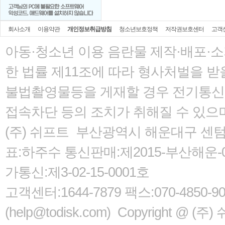
회사소개
이용약관
개인정보취급방침
청소년보호정책
저작권보호센터
고객
아동·청소년 이용 음란물 제작·배포·
한 법률
제11조에 따라 형사처벌을 받을
불법촬영물등을 게재할 경우 전기통신사
접속차단 등의 조치가 취해질 수 있으
(주) 쉬프트 부산광역시 해운대구 센텀서로
표:하주수 통신판매:제2015-부산해운-05
가통신:제3-02-15-0001호
고객센터:1644-7879 팩스:070-485
(help@todisk.com) Copyright @ (주) 