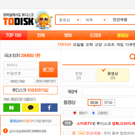
동영상
제목
TOP100
요일별
오락
교양
스포츠
게임
다큐
전체
동영상
(2)
(2)
동영상
에서
인기
가 가장 많아요!
스마트TV
로 투디스크
영화,드라마,
심야괴담회6.E07.260803.108..
인간극장
- 우리 종부 한찬라이.E
댓글만 잘써도
무료 포인트
를 드립니