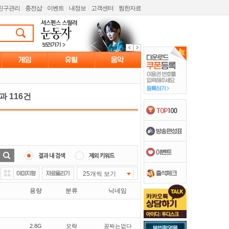
친구관리
l
충전샵
l
이벤트
l
내정보
l
고객센터
l
찜한자료
 116건
25개씩 보기
용량
분류
닉네임
2.8G
오락
꽁짜는없다