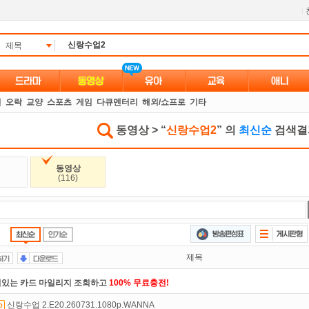
l
제목
별
오락
교양
스포츠
게임
다큐멘터리
해외/쇼프로
기타
동영상 > “
신랑수업2
” 의
최신순
검색결과
동영상
(116)
제목
있는 카드 마일리지 조회하고
100% 무료충전!
신랑수업 2.E20.260731.1080p.WANNA
석체크
이벤트!
매일매일
출석체크!