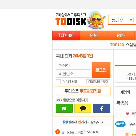
동영상
TOP100
요일
전체
(116)
동영상
에서
인기
가 가장 많아요!
숨어
골 때리는 그녀들.E226.2608..
출