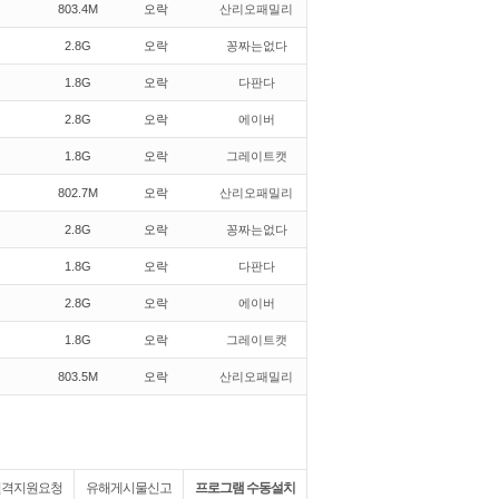
803.4M
오락
산리오패밀리
2.8G
오락
꽁짜는없다
1.8G
오락
다판다
2.8G
오락
에이버
1.8G
오락
그레이트캣
802.7M
오락
산리오패밀리
2.8G
오락
꽁짜는없다
1.8G
오락
다판다
2.8G
오락
에이버
1.8G
오락
그레이트캣
803.5M
오락
산리오패밀리
원격지원요청
유해게시물신고
프로그램 수동설치