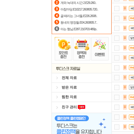
개와 늑대의 시간 2.E29.260..
아침마당.E10217.260805.720..
댓글
골 때리는 그녀들.E226.2608..
정
동네의 명장들.E04.260805.7..
아는 형님.E287.210703.480p..
요즘
자
스마
포
전체 자료
받은 자료
찜한 자료
친구 관리