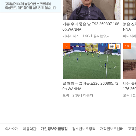
기쁜 우리 좋은 날.E93.260807.108
붉은 진주
0p.WANNA
NNA
미니시리즈ㅣ1.0Gㅣ꽁짜는없다
미니시리
9
10
골 때리는 그녀들.E226.260805.72
나는 솔
0p.WANNA
176.26
오락ㅣ2.3Gㅣ다판다
오락ㅣ2
회사소개
이용약관
개인정보취급방침
청소년보호정책
저작권보호센터
고객