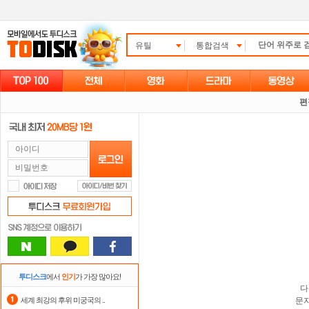
유틸
통합검색
편
투디스크
에서
인기
가 가장 많아요!
다
세계 최강의 후위 미궁국의 ..
문