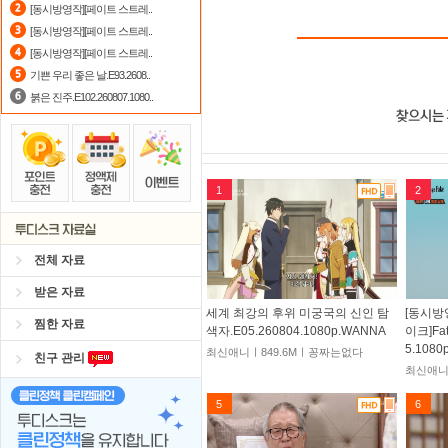
[동시방영작][페이트 스트레..
[동시방영작][페이트 스트레..
[동시방영작][페이트 스트레..
기쁜 우리 좋은 날.E93.2608..
붉은 진주.E102.260807.1080..
1
2
전체 자료
받은 자료
세계 최강의 후위 미궁국의 신인 탐
[동시방
찜한 자료
색자.E05.260804.1080p.WANNA
이크]Fat
5.1080
최신애니ㅣ849.6Mㅣ꽁짜는없다
친구 관리
최신애니
5
6