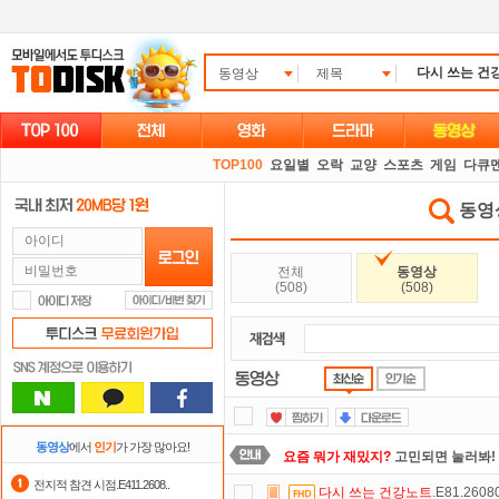
동영상
제목
TOP100
요일별
오락
교양
스포츠
게임
다큐
동영상
전체
동영상
(508)
(508)
동영상
에서
인기
가 가장 많아요!
요즘 뭐가 재밌지?
고민되면 눌러봐!
전지적 참견 시점.E411.2608..
다시
쓰는
건강노트
.E81.260
숨어있는 카드 마일리지 조회하고
1