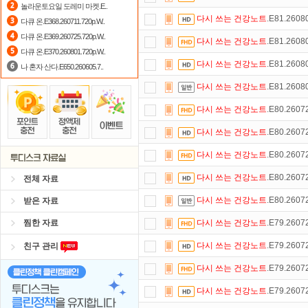
놀라운토요일 도레미 마켓.E..
다시
쓰는
건강노트
.E81.260
다큐 온.E368.260711.720p.W..
출석체크
이벤트!
매일매일
출석체크
다큐 온.E369.260725.720p.W..
다시
쓰는
건강노트
.E81.260
댓글만 잘써도
무료 포인트
를 드립니
다큐 온.E370.260801.720p.W..
다시
쓰는
건강노트
.E81.260
나 혼자 산다.E650.260605.7..
스마트TV
로 투디스크
영화,드라마,
다시
쓰는
건강노트
.E81.260
포인트
할인쿠폰 사용방법
안내
다시
쓰는
건강노트
.E80.260
자녀보호기능
으로 가족과 함께 투디
다시
쓰는
건강노트
.E80.260
정액제
할인쿠폰 사용방법
안내
다시
쓰는
건강노트
.E80.260
다시
쓰는
건강노트
.E80.260
전체 자료
다시
쓰는
건강노트
.E80.260
받은 자료
찜한 자료
다시
쓰는
건강노트
.E79.260
다시
쓰는
건강노트
.E79.260
친구 관리
다시
쓰는
건강노트
.E79.260
다시
쓰는
건강노트
.E79.260