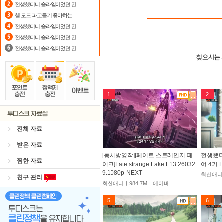
전생했더니 슬라임이었던 건..
헬 모드 파고들기 좋아하는 ..
전생했더니 슬라임이었던 건..
전생했더니 슬라임이었던 건..
전생했더니 슬라임이었던 건..
1
2
전체 자료
받은 자료
[동시방영작][페이트 스트레인지 페
전생했더
찜한 자료
이크]Fate strange Fake.E13.26032
여 4기.E
9.1080p-NEXT
최신애니
친구 관리
최신애니ㅣ984.7Mㅣ에이버
5
6