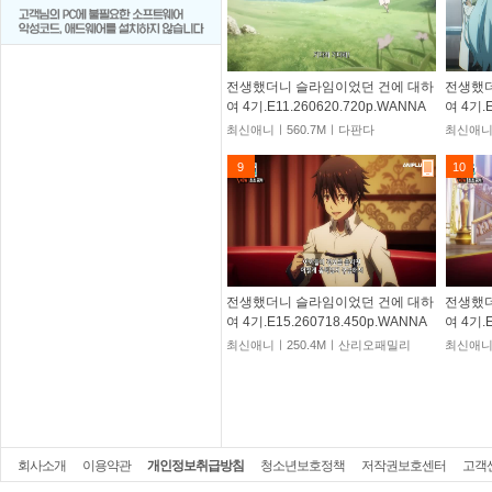
전생했더니 슬라임이었던 건에 대하
전생했더
여 4기.E11.260620.720p.WANNA
여 4기.E
최신애니ㅣ560.7Mㅣ다판다
최신애니
9
10
전생했더니 슬라임이었던 건에 대하
전생했더
여 4기.E15.260718.450p.WANNA
여 4기.E
최신애니ㅣ250.4Mㅣ산리오패밀리
최신애니
회사소개
이용약관
개인정보취급방침
청소년보호정책
저작권보호센터
고객