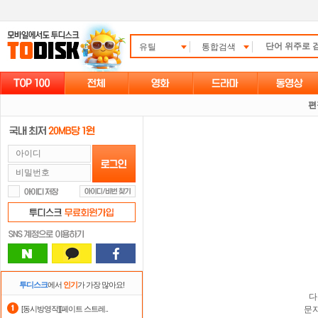
유틸
통합검색
편
투디스크
에서
인기
가 가장 많아요!
다
[동시방영작][페이트 스트레..
문