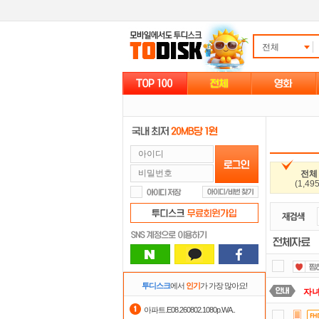
전체
전체
(1,495
투디스크
에서
인기
가 가장 많아요!
자
아파트.E08.260802.1080p.WA..
출