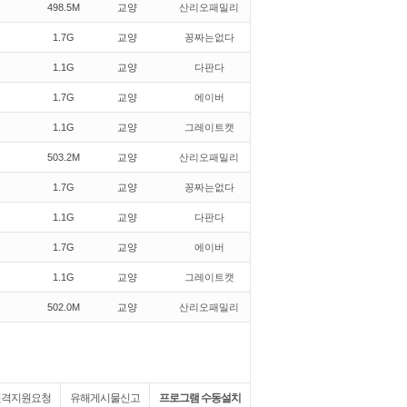
498.5M
교양
산리오패밀리
1.7G
교양
꽁짜는없다
1.1G
교양
다판다
1.7G
교양
에이버
1.1G
교양
그레이트캣
503.2M
교양
산리오패밀리
1.7G
교양
꽁짜는없다
1.1G
교양
다판다
1.7G
교양
에이버
1.1G
교양
그레이트캣
502.0M
교양
산리오패밀리
원격지원요청
유해게시물신고
프로그램 수동설치