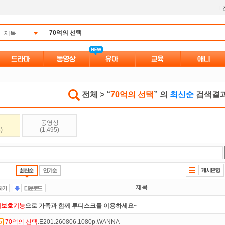
l
제목
전체 > “
70억의 선택
” 의
최신순
검색결과 
동영상
)
(1,495)
제목
녀보호기능
으로 가족과 함께 투디스크를 이용하세요~
70억의
선택
.E201.260806.1080p.WANNA
석체크
이벤트!
매일매일
출석체크!