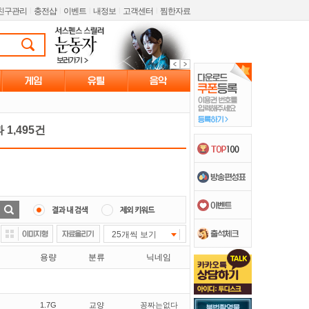
친구관리
l
충전샵
l
이벤트
l
내정보
l
고객센터
l
찜한자료
1,495건
25개씩 보기
용량
분류
닉네임
1.7G
교양
꽁짜는없다