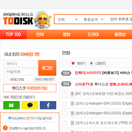
만화
통합검색
만화/도서/이미지
[바로보기] 서비스
스마트TV
로 투디스크
영화,드라마,
[DC 코믹스] 배트맨 어반 레전드 020 (202
정액제
할인쿠폰 사용방법
안내
[코믹스] Halogen 004 (2015) (Digita
자녀보호기능
으로 가족과 함께 투디
[코믹스] Halogen 003 (2015) (Digita
숨어있는 카드 마일리지 조회하고
1
투디스크
에서
인기
가 가장 많아요!
[코믹스] 라스트 보드캐스트 (TPB) (2
댓글만 잘써도
무료 포인트
를 드립니
전생했더니 슬라임이었던 건..