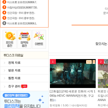
미스트롯 포유.E13.260806.7..
아침마당.E10219.260807.720..
다
인간극장 - 우리 종부 한찬..
문
인간극장 - 우리 종부 한찬..
미스트롯 포유.E13.260806.1..
1
2
전체 자료
받은 자료
찜한 자료
친구 관리
[고화질] [군체] 새로운 진화의 시작 1
히로인 
080p.HEVC-WANNA[전지현, 구교
드입니다 
환]
ANNA
(
2
)
최신애니
한국영화ㅣ5.0Gㅣ내사랑비타민