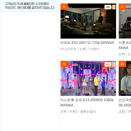
5
6
아파트.E01.260711.720p.WANNA
이혼숙려캠
ANNA
미니시리즈ㅣ1.4Gㅣ다판다
오락ㅣ1
9
10
미스트롯 포유.E13.260806.1080p.
인간극장
WANNA
38.260
오락ㅣ4.4Gㅣ꽁짜는없다
교양ㅣ7