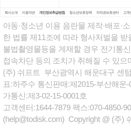
회사소개
이용약관
개인정보취급방침
청소년보호정책
저작권보호센터
고객
아동·청소년 이용 음란물 제작·배포·
한 법률
제11조에 따라 형사처벌을 받을
불법촬영물등을 게재할 경우 전기통신사
접속차단 등의 조치가 취해질 수 있으
(주) 쉬프트 부산광역시 해운대구 센텀서로
표:하주수 통신판매:제2015-부산해운-05
가통신:제3-02-15-0001호
고객센터:1644-7879 팩스:070-485
(help@todisk.com) Copyright @ (주) 