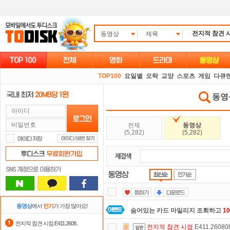
동영상
제목
TOP100
요일별
오락
교양
스포츠
게임
다큐
동영상
전체
동영상
(5,282)
(5,282)
동영상
에서
인기
가 가장 많아요!
숨어있는 카드 마일리지 조회하고
1
전지적 참견 시점.E411.2608..
전지적
참견
시점
.E411.2608
정액제
할인쿠폰 사용방법
안내