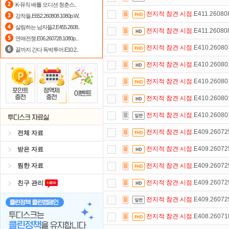
K-뮤직 배틀 오디션 청춘스..
전지적
참견
시점
.E411.2608
강적들.E652.260808.1080p.W..
포인트
할인쿠폰 사용방법
안내
살림하는 남자들2.E455.2608..
전지적
참견
시점
.E411.2608
자녀보호기능
으로 가족과 함께 투디
연애전쟁.E06.260728.1080p...
전지적
참견
시점
.E410.2608
끝까지 간다 독박투어.E10.2..
요즘 뭐가 재밌지?
고민되면 눌러봐!
전지적
참견
시점
.E410.2608
스마트TV
로 투디스크
영화,드라마,
전지적
참견
시점
.E410.2608
출석체크
이벤트!
매일매일
출석체크
전지적
참견
시점
.E410.2608
댓글만 잘써도
무료 포인트
를 드립니
전지적
참견
시점
.E410.2608
전지적
참견
시점
.E409.2607
전체 자료
전지적
참견
시점
.E409.2607
받은 자료
찜한 자료
전지적
참견
시점
.E409.2607
전지적
참견
시점
.E409.2607
친구 관리
전지적
참견
시점
.E409.2607
전지적
참견
시점
.E408.2607