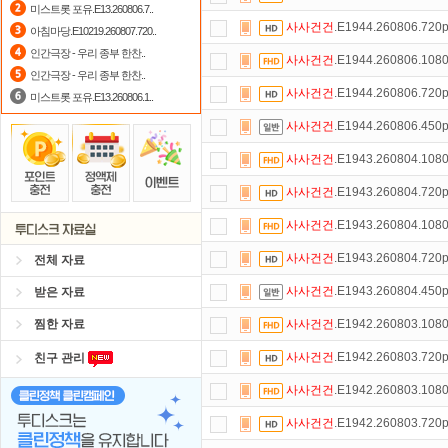
미스트롯 포유.E13.260806.7..
사사건건
.E1944.260806.72
아침마당.E10219.260807.720..
숨어있는 카드 마일리지 조회하고
1
인간극장 - 우리 종부 한찬..
사사건건
.E1944.260806.10
출석체크
이벤트!
매일매일
출석체크
인간극장 - 우리 종부 한찬..
사사건건
.E1944.260806.72
미스트롯 포유.E13.260806.1..
자녀보호기능
으로 가족과 함께 투디
사사건건
.E1944.260806.45
스마트TV
로 투디스크
영화,드라마,
사사건건
.E1943.260804.10
댓글만 잘써도
무료 포인트
를 드립니
사사건건
.E1943.260804.72
포인트
할인쿠폰 사용방법
안내
사사건건
.E1943.260804.10
사사건건
.E1943.260804.72
전체 자료
사사건건
.E1943.260804.45
받은 자료
찜한 자료
사사건건
.E1942.260803.10
사사건건
.E1942.260803.72
친구 관리
사사건건
.E1942.260803.10
사사건건
.E1942.260803.72