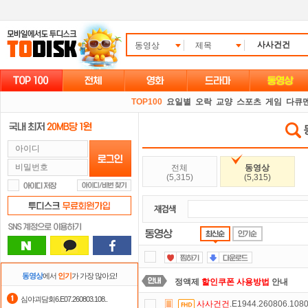
동영상
제목
TOP100
요일별
오락
교양
스포츠
게임
다큐
전체
동영상
(5,315)
(5,315)
동영상
에서
인기
가 가장 많아요!
정액제
할인쿠폰 사용방법
안내
심야괴담회6.E07.260803.108..
사사건건
.E1944.260806.10
요즘 뭐가 재밌지?
고민되면 눌러봐!