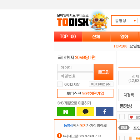
동영상
TOP100
요일
전체
(12,62
동영상
에서
인기
가 가장 많아요!
포
6시 내고향.E8599.260807.10..
스마