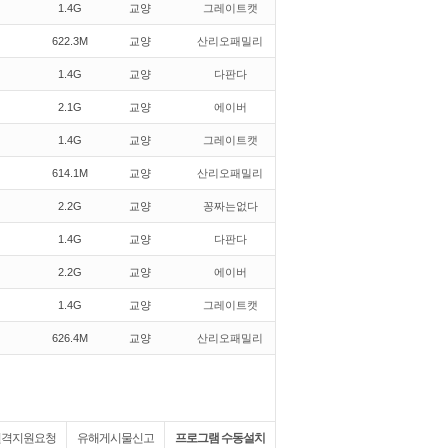
1.4G
교양
그레이트캣
622.3M
교양
산리오패밀리
1.4G
교양
다판다
2.1G
교양
에이버
1.4G
교양
그레이트캣
614.1M
교양
산리오패밀리
2.2G
교양
꽁짜는없다
1.4G
교양
다판다
2.2G
교양
에이버
1.4G
교양
그레이트캣
626.4M
교양
산리오패밀리
원격지원요청
유해게시물신고
프로그램 수동설치