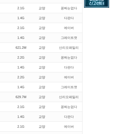
2.1G
교양
꽁짜는없다
1.4G
교양
다판다
2.1G
교양
에이버
1.4G
교양
그레이트캣
621.2M
교양
산리오패밀리
2.2G
교양
꽁짜는없다
1.4G
교양
다판다
2.2G
교양
에이버
1.4G
교양
그레이트캣
629.7M
교양
산리오패밀리
2.1G
교양
꽁짜는없다
1.4G
교양
다판다
2.1G
교양
에이버