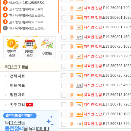
재벌X형사 2.E01.260807.720..
지적인
잡담
.E19.260801.72
[동시방영작][페이트 스트레..
포인트
할인쿠폰 사용방법
안내
[동시방영작][페이트 스트레..
지적인
잡담
.E19.260801.10
출석체크
이벤트!
매일매일
출석체크
[동시방영작][페이트 스트레..
지적인
잡담
.E19.260801.72
[동시방영작][페이트 스트레..
정액제
할인쿠폰 사용방법
안내
지적인
잡담
.E19.260801.45
숨어있는 카드 마일리지 조회하고
1
지적인
잡담
.E18.260725.10
댓글만 잘써도
무료 포인트
를 드립니
지적인
잡담
.E18.260725.72
자녀보호기능
으로 가족과 함께 투디
지적인
잡담
.E18.260725.10
지적인
잡담
.E18.260725.72
전체 자료
지적인
잡담
.E18.260725.45
받은 자료
찜한 자료
지적인
잡담
.E17.260718.10
지적인
잡담
.E17.260718.72
친구 관리
지적인
잡담
.E17.260718.10
지적인
잡담
.E17.260718.72