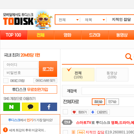
전체
제목
전체
동영상
(109)
(109)
투디스크
에서
인기
가 가장 많아요!
스마트TV
로 투디스크
영화,드라마,
세계 최강의 후위 미궁국의 ..
지적인
잡담
.E19.260801.10
요즘 뭐가 재밌지?
고민되면 눌러봐!