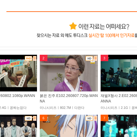
2
3
60802.1080p.WANN
붉은 진주.E102.260807.720p.WAN
재벌X형사 2.E02.2608
NA
ANNA
.4Gㅣ꽁짜는없다
미니시리즈ㅣ802.7Mㅣ다판다
미니시리즈ㅣ2.1Gㅣ꽁
6
7