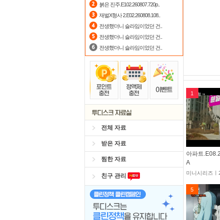
붉은 진주.E102.260807.720p..
재벌X형사 2.E02.260808.108..
전생했더니 슬라임이었던 건..
전생했더니 슬라임이었던 건..
전생했더니 슬라임이었던 건..
1
전체 자료
받은 자료
아파트.E08.2
찜한 자료
A
미니시리즈ㅣ2
친구 관리
5