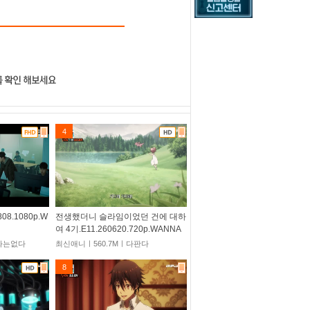
4
08.1080p.W
전생했더니 슬라임이었던 건에 대하
여 4기.E11.260620.720p.WANNA
짜는없다
최신애니ㅣ560.7Mㅣ다판다
8