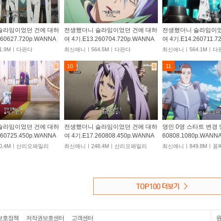
슬라임이었던 건에 대하
전생했더니 슬라임이었던 건에 대하
전생했더니 슬라임이었
260627.720p.WANNA
여 4기.E13.260704.720p.WANNA
여 4기.E14.260711.7
1.9Mㅣ다판다
최신애니ㅣ564.5Mㅣ다판다
최신애니ㅣ564.1Mㅣ다
10
11
슬라임이었던 건에 대하
전생했더니 슬라임이었던 건에 대하
영민 0명 스타트 변경 영
260725.450p.WANNA
여 4기.E17.260808.450p.WANNA
60808.1080p.WANN
0.4Mㅣ산리오패밀리
최신애니ㅣ248.4Mㅣ산리오패밀리
최신애니ㅣ849.8Mㅣ
보호정책
저작권보호센터
고객센터