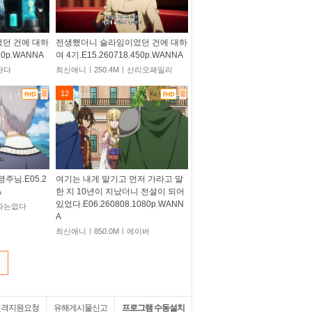
던 건에 대하
전생했더니 슬라임이었던 건에 대하
20p.WANNA
여 4기.E15.260718.450p.WANNA
판다
최신애니ㅣ250.4Mㅣ산리오패밀리
12
주님.E05.2
여기는 내게 맡기고 먼저 가라고 말
A
한 지 10년이 지났더니 전설이 되어
있었다.E06.260808.1080p.WANN
꽁짜는없다
A
최신애니ㅣ850.0Mㅣ에이버
원격지원요청
유해게시물신고
프로그램 수동설치