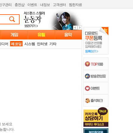
친구관리
l
충전샵
l
이벤트
l
내정보
l
고객센터
l
찜한자료
미디어
레코딩
시스템
인터넷
기타
해 보세요
능합니다.