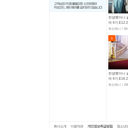
전생했더니 
여 4기.E12.
최신애니ㅣ56
9
전생했더니 
여 4기.E16.
최신애니ㅣ25
회사소개
이용약관
개인정보취급방침
청소년