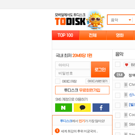
음악
정
Ch
포
신나
요즘
[빌보
댓글
Coo
스마
투디스크
에서
인기
가 가장 많아요!
Sti
숨어
세계 최강의 후위 미궁국의 ..
Sav