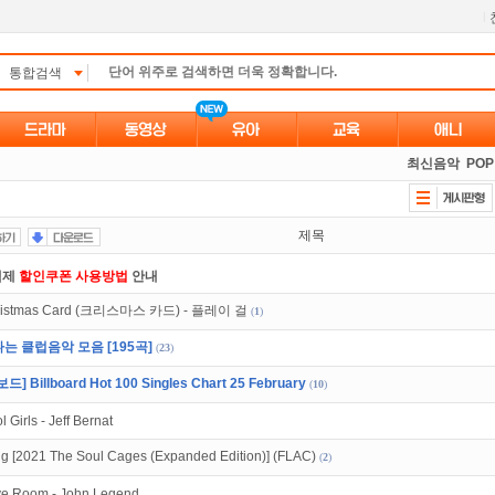
l
통합검색
최신음악
POP
제목
액제
할인쿠폰 사용방법
안내
ristmas Card (크리스마스 카드) - 플레이 걸
(
1
)
인트
할인쿠폰 사용방법
안내
는 클럽음악 모음 [195곡]
(
23
)
 뭐가 재밌지?
고민되면 눌러봐!
투스토리~
드] Billboard Hot 100 Singles Chart 25 February
(
10
)
만 잘써도
무료 포인트
를 드립니다!
l Girls - Jeff Bernat
트TV
로 투디스크
영화,드라마,예능
보자!
ng [2021 The Soul Cages (Expanded Edition)] (FLAC)
(
2
)
있는 카드 마일리지 조회하고
100% 무료충전!
e Room - John Legend