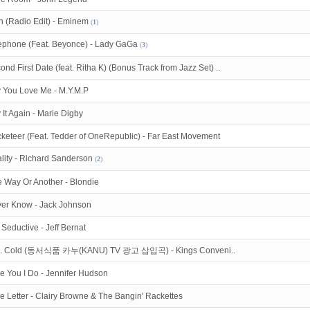
석체크
이벤트!
매일매일
출석체크!
n (Radio Edit) - Eminem
(
1
)
녀보호기능
으로 가족과 함께 투디스크를 이용하세요~
ephone (Feat. Beyonce) - Lady GaGa
(
3
)
ond First Date (feat. Ritha K) (Bonus Track from Jazz Set) ..
 You Love Me - M.Y.M.P
 It Again - Marie Digby
keteer (Feat. Tedder of OneRepublic) - Far East Movement
lity - Richard Sanderson
(
2
)
 Way Or Another - Blondie
er Know - Jack Johnson
 Seductive - Jeff Bernat
s. Cold (동서식품 카누(KANU) TV 광고 삽입곡) - Kings Conveni..
e You I Do - Jennifer Hudson
e Letter - Clairy Browne & The Bangin' Rackettes