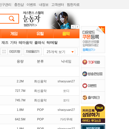
친구관리
l
충전샵
l
이벤트
l
내정보
l
고객센터
l
찜한자료
재즈
기타
테마음악
클래식
락/메탈
25개씩 보기
용량
분류
닉네임
2.2M
최신음악
shaoyuan27
727.7M
최신음악
쏘디
745.7M
최신음악
쏘디
1.8M
POP
shaoyuan27
642.5M
POP
가리무레
1.9M
POP
shaoyuan27