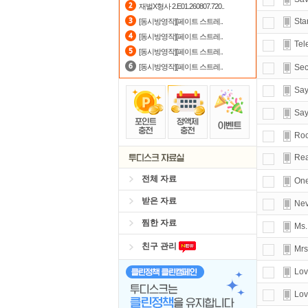
재벌X형사 2.E01.260807.720..
출
Sta
[동시방영작][페이트 스트레..
[동시방영작][페이트 스트레..
자
Tel
[동시방영작][페이트 스트레..
[동시방영작][페이트 스트레..
Sec
Say
Say
Roc
Rea
전체 자료
One
받은 자료
Nev
찜한 자료
Ms.
친구 관리
Mr
Lov
Lov