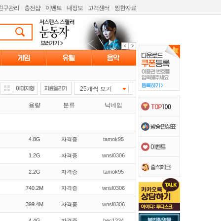
친구관리
l
충전샵
l
이벤트
l
내정보
l
고객센터
l
찜한자료
25개씩 보기
용량
분류
닉네임
4.8G
자격증
tamok95
1.2G
자격증
wnsl0306
2.2G
자격증
tamok95
740.2M
자격증
wnsl0306
399.4M
자격증
wnsl0306
4.4G
자격증
hec1234