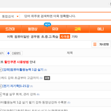
l
통합검색
어학
컴퓨터일반
공무원
초.중.고.학습
자격증
기타
제목
인트
할인쿠폰 사용방법
안내
[강좌]컴퓨터활용능력 1급 실기
(
1
)
액제
할인쿠폰 사용방법
안내
토캐드 강좌 초급부터 고급까지
(
5
)
만 잘써도
무료 포인트
를 드립니다!
[전기 자기학]1-21강
(
1
)
석체크
이벤트!
매일매일
출석체크!
엑셀 실무 회계, 관리 강좌
(
6
)
트TV
로 투디스크
영화,드라마,예능
보자!
터활용능력 1급 실기 필기 강좌 동영상강좌 수록본
(
1
)
있는 카드 마일리지 조회하고
100% 무료충전!
[자격증] [고화질] 한식 조리사 실기 (시험문제포함)