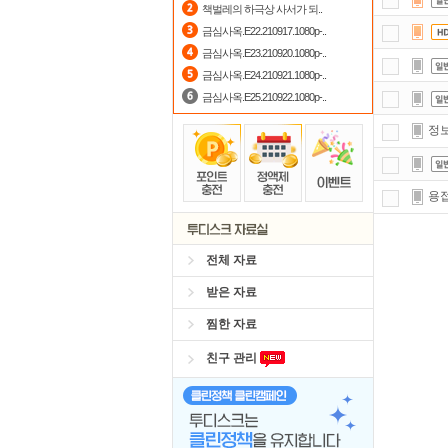
책벌레의 하극상 사서가 되..
요즘
금심사옥.E22.210917.1080p-..
금심사옥.E23.210920.1080p-..
자
금심사옥.E24.210921.1080p-..
금심사옥.E25.210922.1080p-..
정보
용접
전체 자료
받은 자료
찜한 자료
친구 관리