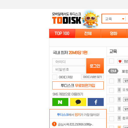
교육
포
정
오
댓글
출
스마
투디스크
에서
인기
가 가장 많아요!
컴퓨
숨어
금심사옥.E21.210916.1080p-..