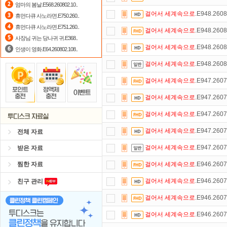
엄마의 봄날.E568.260802.10..
걸어서
세계속으로
.E948.260
휴먼다큐 사노라면.E750.260..
정액제
할인쿠폰 사용방법
안내
휴먼다큐 사노라면.E751.260..
걸어서
세계속으로
.E948.260
댓글만 잘써도
무료 포인트
를 드립니
사장님 귀는 당나귀 귀.E368..
걸어서
세계속으로
.E948.260
인생이 영화.E64.260802.108..
출석체크
이벤트!
매일매일
출석체크
걸어서
세계속으로
.E948.260
숨어있는 카드 마일리지 조회하고
1
걸어서
세계속으로
.E947.260
포인트
할인쿠폰 사용방법
안내
걸어서
세계속으로
.E947.260
요즘 뭐가 재밌지?
고민되면 눌러봐!
걸어서
세계속으로
.E947.260
걸어서
세계속으로
.E947.260
전체 자료
걸어서
세계속으로
.E947.260
받은 자료
찜한 자료
걸어서
세계속으로
.E946.260
걸어서
세계속으로
.E946.260
친구 관리
걸어서
세계속으로
.E946.260
걸어서
세계속으로
.E946.260