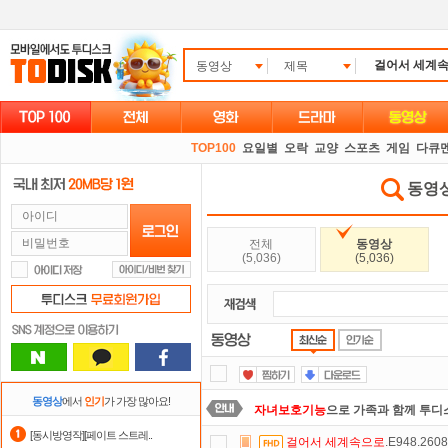
동영상
제목
TOP100
요일별
오락
교양
스포츠
게임
다큐
동영상 
전체
동영상
(5,036)
(5,036)
동영상
에서
인기
가 가장 많아요!
자녀보호기능
으로 가족과 함께 투디
[동시방영작][페이트 스트레..
걸어서
세계속으로
.E948.260
스마트TV
로 투디스크
영화,드라마,