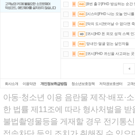
[8번 출구]FHD 방심하는 순
[시스터]FHD 나는 오늘 언니
[악의 도시]벗어날 수 없다면 
[귀시]HD 돈 외모 성적 스펙 
망내인-얼굴 없는 살인자들
[귀시]FHD 귀신을 사고파는 곳
회사소개
이용약관
개인정보취급방침
청소년보호정책
저작권보호센터
고객
아동·청소년 이용 음란물 제작·배포·
한 법률
제11조에 따라 형사처벌을 받을
불법촬영물등을 게재할 경우 전기통신사
접속차단 등의 조치가 취해질 수 있으