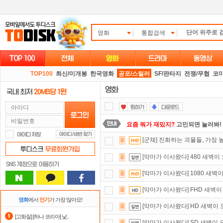
영화
통합검색
TOP100
최신/미개봉
한국영화
공포/스릴러
SF/판타지
전쟁/무협
코
요즘 뭐가 재밌지?
고민되면 눌러봐!
[군체] 진화하는 괴물들, 가장
스마트TV
로 투디스크
영화,드라마,
[악마가 이사왔다] 480 새벽이
자녀보호기능
으로 가족과 함께 투디
[악마가 이사왔다] 1080 새벽
댓글만 잘써도
무료 포인트
를 드립니
[악마가 이사왔다] FHD 새벽이
출석체크
이벤트!
매일매일
출석체크
영화
에서
인기
가 가장 많아요!
[악마가 이사왔다] HD 새벽이 
숨어있는 카드 마일리지 조회하고
1
[고화질] [하나 코리아] 낯..
[악마가 이사왔다] SD 새벽이 