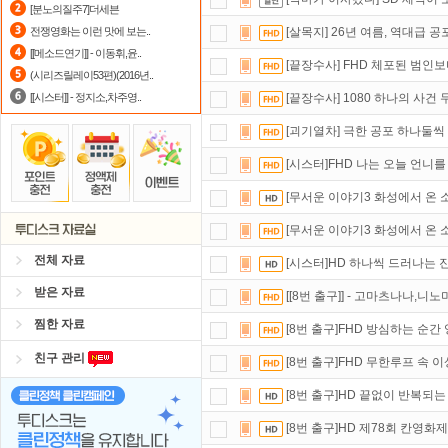
[분노의질주7]더세븐
정액제
할인쿠폰 사용방법
안내
전쟁영화는 이런 맛에 보는..
[살목지] 26년 여름, 역대급 공
[[메소드연기]] - 이동휘,윤..
포인트
할인쿠폰 사용방법
안내
[끝장수사] FHD 체포된 범인
(시리즈릴레이53편)(2016년..
[[시스터]] - 정지소,차주영..
[끝장수사] 1080 하나의 사건
[괴기열차] 극한 공포 하나둘씩
[시스터]FHD 나는 오늘 언니
[무서운 이야기3 화성에서 온 소
[무서운 이야기3 화성에서 온 소
전체 자료
[시스터]HD 하나씩 드러나는 
받은 자료
[[8번 출구]] - 고마츠나나,니노
찜한 자료
[8번 출구]FHD 방심하는 순
친구 관리
[8번 출구]FHD 무한루프 속 
[8번 출구]HD 끝없이 반복되
[8번 출구]HD 제78회 칸영화제