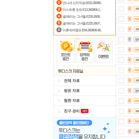
언니네 산지직송3.E02.26080..
미스트롯 포유.E13.260806.1..
스마
골 때리는 그녀들.E226.2608..
출
골 때리는 그녀들.E225.2607..
이혼숙려캠프.E94.260806.45..
포
자
요즘
정
전체 자료
받은 자료
찜한 자료
친구 관리