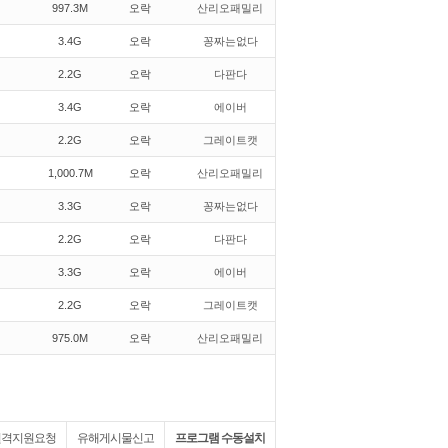
997.3M
오락
산리오패밀리
3.4G
오락
꽁짜는없다
2.2G
오락
다판다
3.4G
오락
에이버
2.2G
오락
그레이트캣
1,000.7M
오락
산리오패밀리
3.3G
오락
꽁짜는없다
2.2G
오락
다판다
3.3G
오락
에이버
2.2G
오락
그레이트캣
975.0M
오락
산리오패밀리
원격지원요청
유해게시물신고
프로그램 수동설치