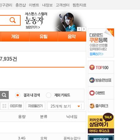
친구관리
l
충전샵
l
이벤트
l
내정보
l
고객센터
l
찜한자료
,935건
25개씩 보기
용량
분류
닉네임
3.4G
오락
꽁짜는없다