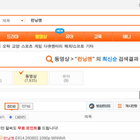
l
제목
별
오락
교양
스포츠
게임
다큐멘터리
해외/쇼프로
기타
동영상 > “
런닝맨
” 의
최신순
검색결과 7
동영상
유아
)
(7,935)
(9)
제목
만 잘써도
무료 포인트
를 드립니다!
런닝맨
.E814.260802.1080p.WANNA
있는 카드 마일리지 조회하고
100% 무료충전!