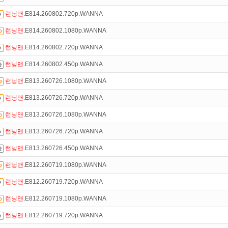
런닝맨
.E814.260802.720p.WANNA
트TV
로 투디스크
영화,드라마,예능
보자!
런닝맨
.E814.260802.1080p.WANNA
석체크
이벤트!
매일매일
출석체크!
런닝맨
.E814.260802.720p.WANNA
인트
할인쿠폰 사용방법
안내
런닝맨
.E814.260802.450p.WANNA
녀보호기능
으로 가족과 함께 투디스크를 이용하세요~
런닝맨
.E813.260726.1080p.WANNA
 뭐가 재밌지?
고민되면 눌러봐!
투스토리~
런닝맨
.E813.260726.720p.WANNA
액제
할인쿠폰 사용방법
안내
런닝맨
.E813.260726.1080p.WANNA
런닝맨
.E813.260726.720p.WANNA
런닝맨
.E813.260726.450p.WANNA
런닝맨
.E812.260719.1080p.WANNA
런닝맨
.E812.260719.720p.WANNA
런닝맨
.E812.260719.1080p.WANNA
런닝맨
.E812.260719.720p.WANNA