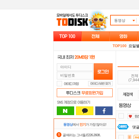
동영상
TOP100
요일
전체
(7,944
동영상
에서
인기
가 가장 많아요!
댓글
골 때리는 그녀들.E226.2608..
숨어