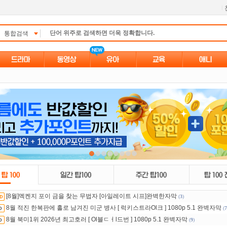
l
통합검색
[8월]멕켄지 포이 금을 찾는 무법자 [아일레이트 시프]완벽한자막
(
3
)
8월 적진 한복판에 홀로 남겨진 미군 병사 [ 럭키스트라Ol크 ] 1080p 5.1 완벽자막
(
7
8월 북미1위 2026년 최고호러 [ Ol블ㄷㅓl드번 ] 1080p 5.1 완벽자막
(
9
)