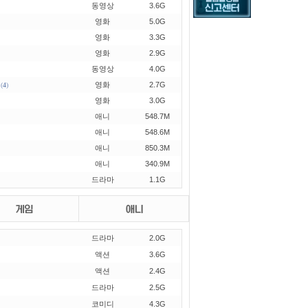
동영상
3.6G
영화
5.0G
짐쌀라비움
영화
3.3G
영화
2.9G
svu시즌26
동영상
4.0G
영화
2.7G
(
4
)
괴기열차
영화
3.0G
애니
548.7M
우주떡집
애니
548.6M
애니
850.3M
하나코리아
애니
340.9M
드라마
1.1G
전천당
눈동자
드라마
2.0G
액션
3.6G
액션
2.4G
드라마
2.5G
코미디
4.3G