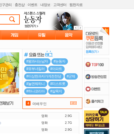
친구관리
l
충전샵
l
이벤트
l
내정보
l
고객센터
l
찜한자료
여배우인
영화
2.9G
여배우인데
영화
2.7G
)
영화
2.9G
합숙 맞선