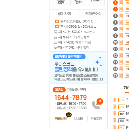
·
[공지] 8/10(월), IDC이전..
·
[공지] 08/09(일) BC카드 ..
·
[공지] <나는 SOLO>, <나는 ..
·
[공지] 투디스크 [개인정보..
·
[공지] 8/24(월) 헥토파이낸..
·
[공지] 7/21(화), 서버 업데..
현
[
[
행
[