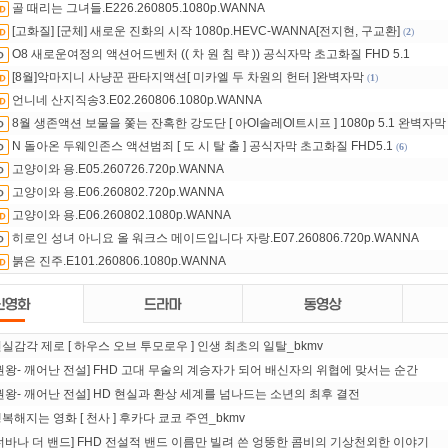
골 때리는 그녀들.E226.260805.1080p.WANNA
[고화질] [군체] 새로운 진화의 시작 1080p.HEVC-WANNA[전지현, 구교환]
(
2
)
O8 새로운여정의 액션어드벤처 (( 차 원 침 략 )) 공식자막 초고화질 FHD 5.1
[8월]악마지니 사냥꾼 판타지액션[ 미카엘 두 차원의 헌터 ]완벽자막
(
1
)
언니네 산지직송3.E02.260806.1080p.WANNA
8월 생존액션 보물을 쫓는 잔혹한 강도단 [ 아OI솔레Ol트시프 ] 1080p 5.1 완벽자막
N 돌아온 두웨인존스 액션범죄 [ 도 시 탈 출 ] 공식자막 초고화질 FHD5.1
(
6
)
고양이와 용.E05.260726.720p.WANNA
고양이와 용.E06.260802.720p.WANNA
고양이와 용.E06.260802.1080p.WANNA
히로인 성녀 아니요 올 워크스 메이드입니다 자랑.E07.260806.720p.WANNA
붉은 진주.E101.260806.1080p.WANNA
실감각 제로 [ 하우스 오브 투모로우 ] 인생 최초의 일탈_bkmv
권왕- 깨어난 전설] FHD 고대 무술의 계승자가 되어 배신자의 위협에 맞서는 순간
권왕- 깨어난 전설] HD 현실과 환상 세계를 넘나드는 소년의 최후 결전
복해지는 영화 [ 천사 ] 후카다 쿄코 주연_bkmv
너바나 더 밴드] FHD 전설적 밴드 이름만 빌려 쓴 엉뚱한 콤비의 기상천외한 이야기