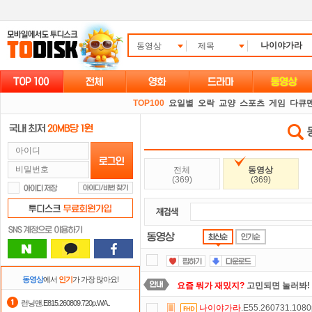
동영상
제목
TOP100
요일별
오락
교양
스포츠
게임
다큐
동
전체
동영상
(369)
(369)
동영상
에서
인기
가 가장 많아요!
요즘 뭐가 재밌지?
고민되면 눌러봐!
런닝맨.E815.260809.720p.WA..
나이야가라
.E55.260731.108
숨어있는 카드 마일리지 조회하고
1