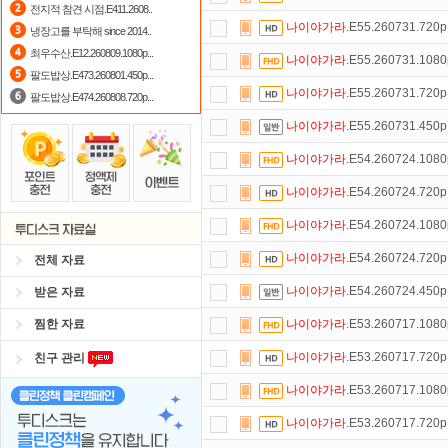
전지적 참견 시점.E411.2608..
나이야가라
.E55.260731.720
냉장고를 부탁해 since 2014..
출석체크
이벤트!
매일매일
출석체크
최우수산.E12.260809.1080p...
나이야가라
.E55.260731.108
자녀보호기능
으로 가족과 함께 투디
팔도밥상.E473.260801.450p...
나이야가라
.E55.260731.720
팔도밥상.E474.260808.720p...
정액제
할인쿠폰 사용방법
안내
나이야가라
.E55.260731.450
포인트
할인쿠폰 사용방법
안내
나이야가라
.E54.260724.108
댓글만 잘써도
무료 포인트
를 드립니
나이야가라
.E54.260724.720
스마트TV
로 투디스크
영화,드라마,
나이야가라
.E54.260724.108
나이야가라
.E54.260724.720
전체 자료
나이야가라
.E54.260724.450
받은 자료
찜한 자료
나이야가라
.E53.260717.108
나이야가라
.E53.260717.720
친구 관리
나이야가라
.E53.260717.108
나이야가라
.E53.260717.720