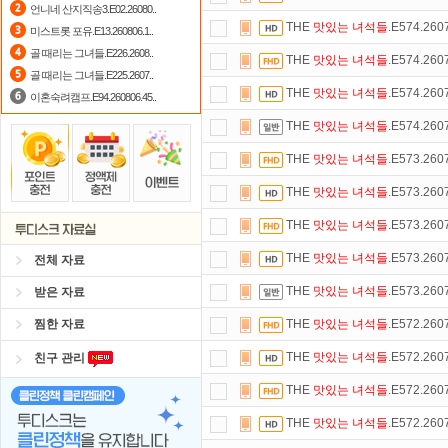
언니네 산지직송3.E02.26080..
THE
맛있는
녀석들
.E574.26
미스트롯 포유.E13.260806.1..
요즘 뭐가 재밌지?
고민되면 눌러봐!
골 때리는 그녀들.E226.2608..
THE
맛있는
녀석들
.E574.26
숨어있는 카드 마일리지 조회하고
1
골 때리는 그녀들.E225.2607..
THE
맛있는
녀석들
.E574.26
이혼숙려캠프.E94.260806.45..
댓글만 잘써도
무료 포인트
를 드립니
THE
맛있는
녀석들
.E574.26
스마트TV
로 투디스크
영화,드라마,
THE
맛있는
녀석들
.E573.26
정액제
할인쿠폰 사용방법
안내
THE
맛있는
녀석들
.E573.26
포인트
할인쿠폰 사용방법
안내
THE
맛있는
녀석들
.E573.26
THE
맛있는
녀석들
.E573.26
전체 자료
THE
맛있는
녀석들
.E573.26
받은 자료
찜한 자료
THE
맛있는
녀석들
.E572.26
THE
맛있는
녀석들
.E572.26
친구 관리
THE
맛있는
녀석들
.E572.26
THE
맛있는
녀석들
.E572.26