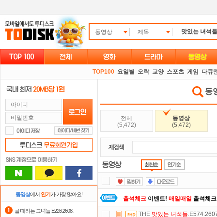
동영상
제목
TOP100
요일별
오락
교양
스포츠
게임
다큐
동영
전체
동영상
(5,472)
(5,472)
동영상
에서
인기
가 가장 많아요!
출석체크
이벤트!
매일매일
출석체크
골 때리는 그녀들.E226.2608..
THE
맛있는
녀석들
.E574.26
자녀보호기능
으로 가족과 함께 투디