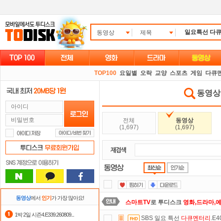
동영상
제목
TOP100
요일별
오락
교양
스포츠
게임
다큐
동영상 
전체
동영상
(1,697)
(1,697)
동영상
에서
인기
가 가장 많아요!
스마트TV
로 투디스크
영화,드라마,
1박 2일 시즌4.E339.260809...
SBS 일요 특선
다큐멘터리
.E4
댓글만 잘써도
무료 포인트
를 드립니