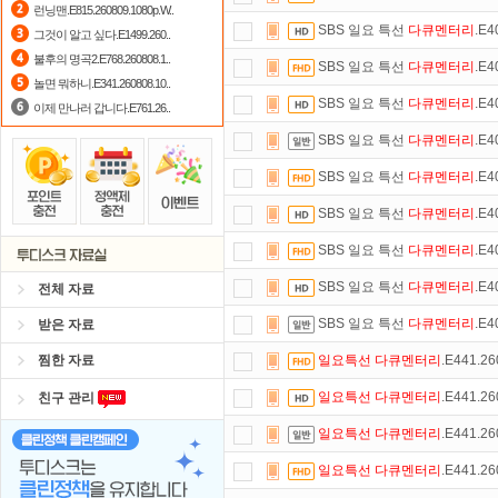
런닝맨.E815.260809.1080p.W..
SBS 일요 특선
다큐멘터리
.E4
그것이 알고 싶다.E1499.260..
출석체크
이벤트!
매일매일
출석체크
불후의 명곡2.E768.260808.1..
SBS 일요 특선
다큐멘터리
.E4
포인트
할인쿠폰 사용방법
안내
놀면 뭐하니.E341.260808.10..
SBS 일요 특선
다큐멘터리
.E4
이제 만나러 갑니다.E761.26..
숨어있는 카드 마일리지 조회하고
1
SBS 일요 특선
다큐멘터리
.E4
요즘 뭐가 재밌지?
고민되면 눌러봐!
SBS 일요 특선
다큐멘터리
.E4
정액제
할인쿠폰 사용방법
안내
SBS 일요 특선
다큐멘터리
.E4
자녀보호기능
으로 가족과 함께 투디
SBS 일요 특선
다큐멘터리
.E4
SBS 일요 특선
다큐멘터리
.E4
전체 자료
SBS 일요 특선
다큐멘터리
.E4
받은 자료
찜한 자료
일요특선
다큐멘터리
.E441.2
일요특선
다큐멘터리
.E441.2
친구 관리
일요특선
다큐멘터리
.E441.2
일요특선
다큐멘터리
.E441.2