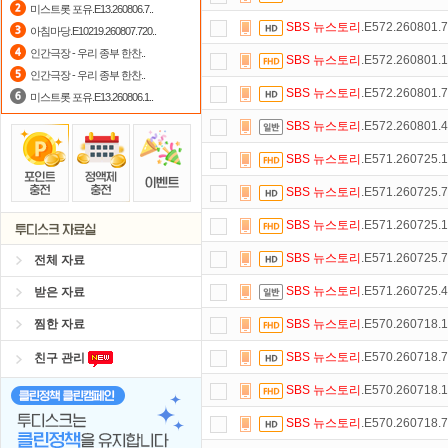
미스트롯 포유.E13.260806.7..
SBS
뉴스토리
.E572.260801
아침마당.E10219.260807.720..
스마트TV
로 투디스크
영화,드라마,
인간극장 - 우리 종부 한찬..
SBS
뉴스토리
.E572.260801
댓글만 잘써도
무료 포인트
를 드립니
인간극장 - 우리 종부 한찬..
SBS
뉴스토리
.E572.260801
미스트롯 포유.E13.260806.1..
숨어있는 카드 마일리지 조회하고
1
SBS
뉴스토리
.E572.260801
정액제
할인쿠폰 사용방법
안내
SBS
뉴스토리
.E571.260725
출석체크
이벤트!
매일매일
출석체크
SBS
뉴스토리
.E571.260725
자녀보호기능
으로 가족과 함께 투디
SBS
뉴스토리
.E571.260725
SBS
뉴스토리
.E571.260725
전체 자료
SBS
뉴스토리
.E571.260725
받은 자료
찜한 자료
SBS
뉴스토리
.E570.260718
SBS
뉴스토리
.E570.260718
친구 관리
SBS
뉴스토리
.E570.260718
SBS
뉴스토리
.E570.260718