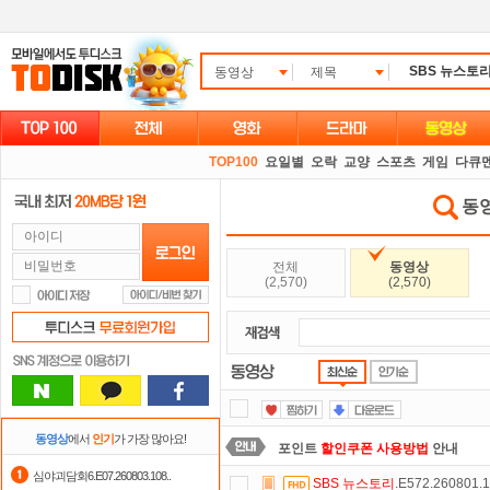
동영상
제목
TOP100
요일별
오락
교양
스포츠
게임
다큐
동영
전체
동영상
(2,570)
(2,570)
동영상
에서
인기
가 가장 많아요!
포인트
할인쿠폰 사용방법
안내
심야괴담회6.E07.260803.108..
SBS
뉴스토리
.E572.260801
요즘 뭐가 재밌지?
고민되면 눌러봐!