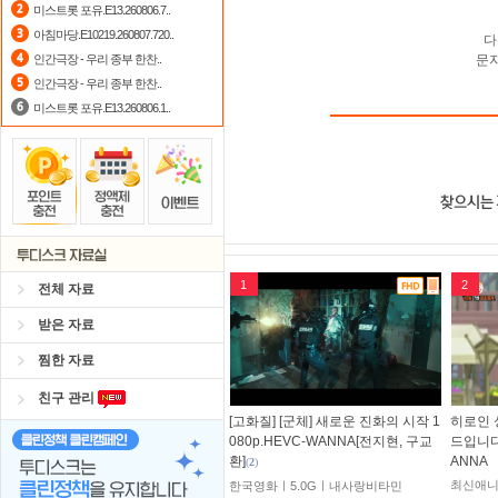
미스트롯 포유.E13.260806.7..
아침마당.E10219.260807.720..
다
인간극장 - 우리 종부 한찬..
문
인간극장 - 우리 종부 한찬..
미스트롯 포유.E13.260806.1..
1
2
전체 자료
받은 자료
찜한 자료
친구 관리
[고화질] [군체] 새로운 진화의 시작 1
히로인 
080p.HEVC-WANNA[전지현, 구교
드입니다 
환]
ANNA
(
2
)
최신애니
한국영화ㅣ5.0Gㅣ내사랑비타민