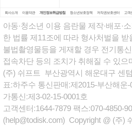
회사소개
이용약관
개인정보취급방침
청소년보호정책
저작권보호센터
고객
아동·청소년 이용 음란물 제작·배포·
한 법률
제11조에 따라 형사처벌을 받을
불법촬영물등을 게재할 경우 전기통신사
접속차단 등의 조치가 취해질 수 있으
(주) 쉬프트 부산광역시 해운대구 센텀서로
표:하주수 통신판매:제2015-부산해운-05
가통신:제3-02-15-0001호
고객센터:1644-7879 팩스:070-485
(help@todisk.com) Copyright @ (주) 