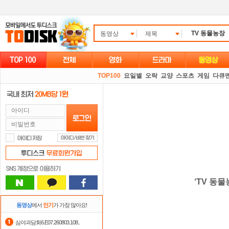
동영상
제목
TOP100
요일별
오락
교양
스포츠
게임
다큐
‘TV 동물
동영상
에서
인기
가 가장 많아요!
심야괴담회6.E07.260803.108..