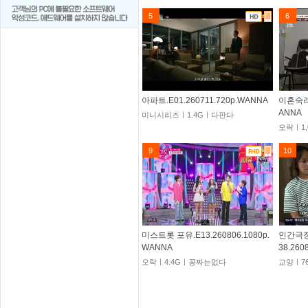
5
6
아파트.E01.260711.720p.WANNA
이혼숙려캠
ANNA
미니시리즈ㅣ1.4Gㅣ다판다
오락ㅣ1
9
10
미스트롯 포유.E13.260806.1080p.
인간극장
WANNA
38.260
오락ㅣ4.4Gㅣ꽁짜는없다
교양ㅣ7