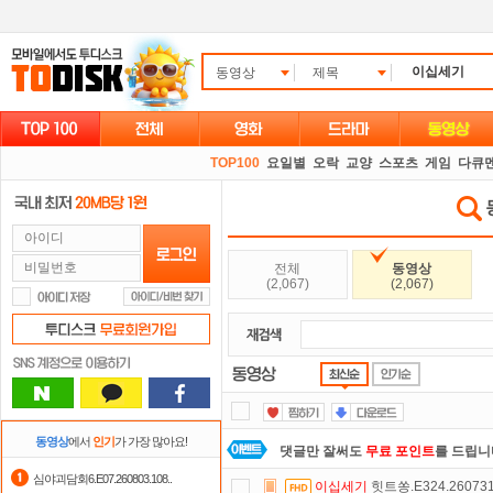
동영상
제목
TOP100
요일별
오락
교양
스포츠
게임
다큐
전체
동영상
(2,067)
(2,067)
동영상
에서
인기
가 가장 많아요!
댓글만 잘써도
무료 포인트
를 드립니
심야괴담회6.E07.260803.108..
이십세기
힛트쏭.E324.260731
요즘 뭐가 재밌지?
고민되면 눌러봐!