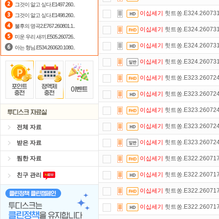
그것이 알고 싶다.E1497.260..
이십세기
힛트쏭.E324.260731
그것이 알고 싶다.E1498.260..
스마트TV
로 투디스크
영화,드라마,
불후의 명곡2.E767.260801.1..
이십세기
힛트쏭.E324.260731
포인트
할인쿠폰 사용방법
안내
미운 우리 새끼.E505.260726..
이십세기
힛트쏭.E324.260731
아는 형님.E534.260620.1080..
숨어있는 카드 마일리지 조회하고
1
이십세기
힛트쏭.E324.260731
출석체크
이벤트!
매일매일
출석체크
이십세기
힛트쏭.E323.260724
자녀보호기능
으로 가족과 함께 투디
이십세기
힛트쏭.E323.260724
정액제
할인쿠폰 사용방법
안내
이십세기
힛트쏭.E323.260724
이십세기
힛트쏭.E323.260724
전체 자료
이십세기
힛트쏭.E323.260724
받은 자료
찜한 자료
이십세기
힛트쏭.E322.260717
이십세기
힛트쏭.E322.260717
친구 관리
이십세기
힛트쏭.E322.260717
이십세기
힛트쏭.E322.260717