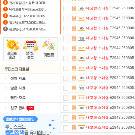
전지적 참견 시점.E411.2608..
댓글만 잘써도
무료 포인트
를 드립니
내고향
스페셜
.E2945.26080
냉장고를 부탁해 since 2014..
최우수산.E12.260809.1080p...
출석체크
이벤트!
매일매일
출석체크
내고향
스페셜
.E2945.26080
팔도밥상.E473.260801.450p...
자녀보호기능
으로 가족과 함께 투디
내고향
스페셜
.E2945.26080
팔도밥상.E474.260808.720p...
내고향
스페셜
.E2945.26080
포인트
할인쿠폰 사용방법
안내
내고향
스페셜
.E2944.26080
스마트TV
로 투디스크
영화,드라마,
내고향
스페셜
.E2944.26080
정액제
할인쿠폰 사용방법
안내
내고향
스페셜
.E2944.26080
내고향
스페셜
.E2944.26080
전체 자료
내고향
스페셜
.E2944.26080
받은 자료
찜한 자료
내고향
스페셜
.E2943.26080
내고향
스페셜
.E2943.26080
친구 관리
내고향
스페셜
.E2943.26080
내고향
스페셜
.E2943.26080