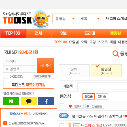
동영상
제목
TOP100
요일별
오락
교양
스포츠
게임
다큐
동영
전체
동영상
(4,828)
(4,828)
숨어있는 카드 마일리지 조회하고
1
동영상
에서
인기
가 가장 많아요!
요즘 뭐가 재밌지?
고민되면 눌러봐!
런닝맨.E815.260809.720p.WA..
내고향
스페셜
.E2945.26080