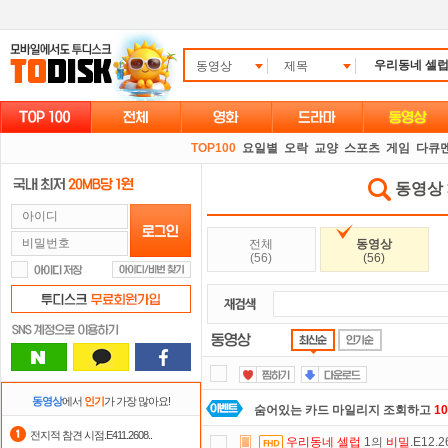
동영상
제목
TOP100
요일별
오락
교양
스포츠
게임
다큐
동영상 >
전체
동영상
(56)
(56)
동영상
에서
인기
가 가장 많아요!
숨어있는 카드 마일리지 조회하고
1
전지적 참견 시점.E411.2608..
우리동네
셀럽
1의
비밀
.E12.
자녀보호기능
으로 가족과 함께 투디