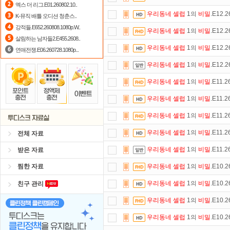
엑스 더 리그.E01.260802.10..
우리동네
셀럽
1의
비밀
.E12.
K-뮤직 배틀 오디션 청춘스..
출석체크
이벤트!
매일매일
출석체크
강적들.E652.260808.1080p.W..
우리동네
셀럽
1의
비밀
.E12.
포인트
할인쿠폰 사용방법
안내
살림하는 남자들2.E455.2608..
우리동네
셀럽
1의
비밀
.E12.
연애전쟁.E06.260728.1080p...
스마트TV
로 투디스크
영화,드라마,
우리동네
셀럽
1의
비밀
.E12.
정액제
할인쿠폰 사용방법
안내
우리동네
셀럽
1의
비밀
.E11.
댓글만 잘써도
무료 포인트
를 드립니
우리동네
셀럽
1의
비밀
.E11.
요즘 뭐가 재밌지?
고민되면 눌러봐!
우리동네
셀럽
1의
비밀
.E11.
우리동네
셀럽
1의
비밀
.E11.
전체 자료
우리동네
셀럽
1의
비밀
.E11.
받은 자료
찜한 자료
우리동네
셀럽
1의
비밀
.E10.
우리동네
셀럽
1의
비밀
.E10.
친구 관리
우리동네
셀럽
1의
비밀
.E10.
우리동네
셀럽
1의
비밀
.E10.