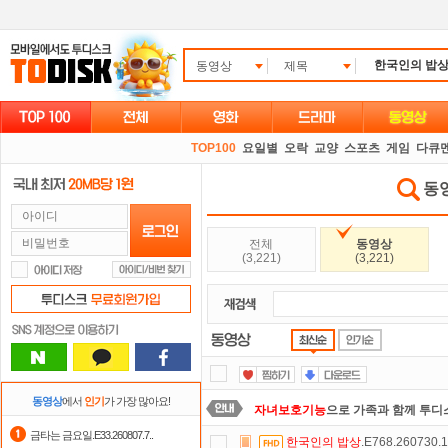
동영상
제목
TOP100
요일별
오락
교양
스포츠
게임
다큐
동영
전체
동영상
(3,221)
(3,221)
동영상
에서
인기
가 가장 많아요!
자녀보호기능
으로 가족과 함께 투디
금타는 금요일.E33.260807.7..
한국인의
밥상
.E768.260730
스마트TV
로 투디스크
영화,드라마,