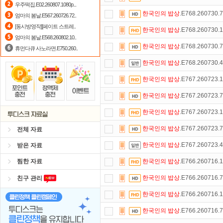
우주떡집.E02.260807.1080p...
한국인의
밥상
.E768.260730
엄마의 봄날.E567.260726.72..
출석체크
이벤트!
매일매일
출석체크
[동시방영작][페이트 스트레..
한국인의
밥상
.E768.260730
요즘 뭐가 재밌지?
고민되면 눌러봐!
엄마의 봄날.E568.260802.10..
한국인의
밥상
.E768.260730
휴먼다큐 사노라면.E750.260..
정액제
할인쿠폰 사용방법
안내
한국인의
밥상
.E768.260730
포인트
할인쿠폰 사용방법
안내
한국인의
밥상
.E767.260723
댓글만 잘써도
무료 포인트
를 드립니
한국인의
밥상
.E767.260723
숨어있는 카드 마일리지 조회하고
1
한국인의
밥상
.E767.260723
한국인의
밥상
.E767.260723
전체 자료
한국인의
밥상
.E767.260723
받은 자료
찜한 자료
한국인의
밥상
.E766.260716
한국인의
밥상
.E766.260716
친구 관리
한국인의
밥상
.E766.260716
한국인의
밥상
.E766.260716