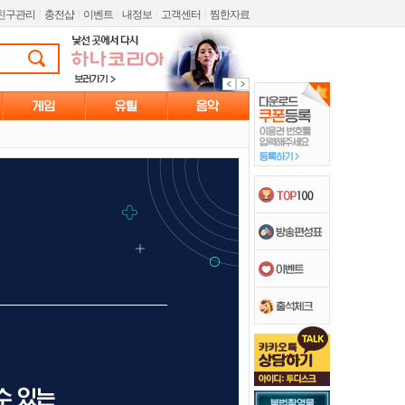
친구관리
l
충전샵
l
이벤트
l
내정보
l
고객센터
l
찜한자료