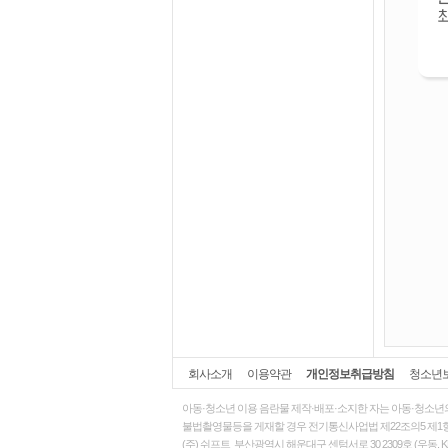
회사소개
이용약관
개인정보취급방침
청소년
아동·청소년 이용 음란물 제작·배포·소지한 자는
아동·청소년
불법촬영물등을 게재할 경우 전기통신사업법 제22조의5 제1항
(주) 쉬프트 부산광역시 해운대구 센텀서로 30 2309호 (우동, KN