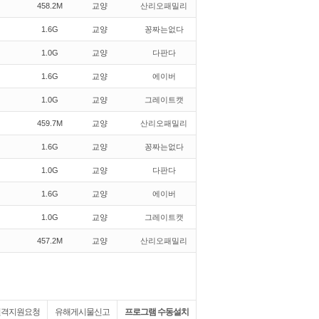
458.2M
교양
산리오패밀리
1.6G
교양
꽁짜는없다
1.0G
교양
다판다
1.6G
교양
에이버
1.0G
교양
그레이트캣
459.7M
교양
산리오패밀리
1.6G
교양
꽁짜는없다
1.0G
교양
다판다
1.6G
교양
에이버
1.0G
교양
그레이트캣
457.2M
교양
산리오패밀리
원격지원요청
유해게시물신고
프로그램 수동설치