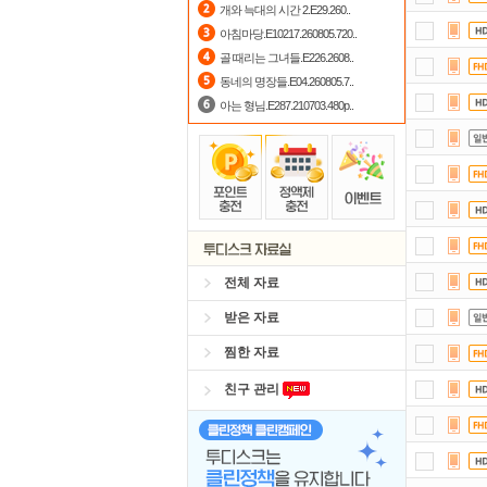
개와 늑대의 시간 2.E29.260..
아침마당.E10217.260805.720..
댓글
골 때리는 그녀들.E226.2608..
요즘
동네의 명장들.E04.260805.7..
아는 형님.E287.210703.480p..
스마
숨어
출
자
전체 자료
받은 자료
찜한 자료
친구 관리