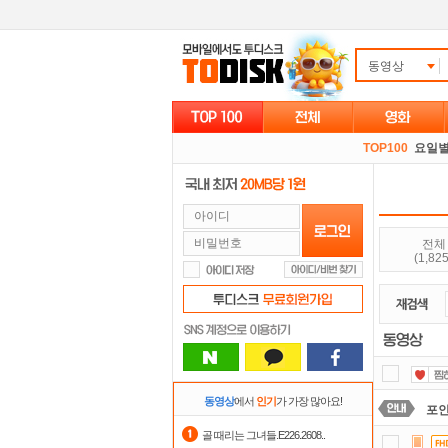
동영상
TOP100
요일
전체
(1,825
동영상
에서
인기
가 가장 많아요!
포
골 때리는 그녀들.E226.2608..
정