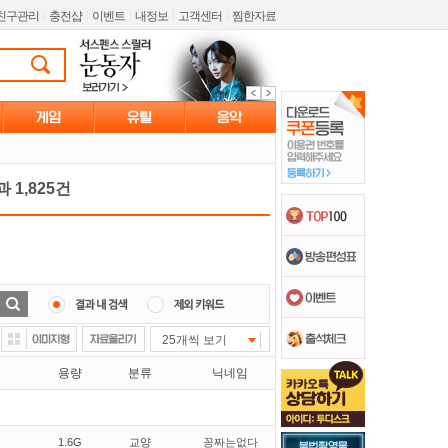
친구관리
l
충전샵
l
이벤트
l
내정보
l
고객센터
l
찜한자료
 1,825건
25개씩 보기
용량
분류
닉네임
1.6G
교양
꽁짜는없다