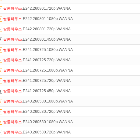
쌀롱하우스
.E242.260801.720p.WANNA
만 잘써도
무료 포인트
를 드립니다!
쌀롱하우스
.E242.260801.1080p.WANNA
 뭐가 재밌지?
고민되면 눌러봐!
투스토리~
쌀롱하우스
.E242.260801.720p.WANNA
트TV
로 투디스크
영화,드라마,예능
보자!
쌀롱하우스
.E242.260801.450p.WANNA
있는 카드 마일리지 조회하고
100% 무료충전!
쌀롱하우스
.E241.260725.1080p.WANNA
석체크
이벤트!
매일매일
출석체크!
쌀롱하우스
.E241.260725.720p.WANNA
녀보호기능
으로 가족과 함께 투디스크를 이용하세요~
쌀롱하우스
.E241.260725.1080p.WANNA
쌀롱하우스
.E241.260725.720p.WANNA
쌀롱하우스
.E241.260725.450p.WANNA
쌀롱하우스
.E240.260530.1080p.WANNA
쌀롱하우스
.E240.260530.720p.WANNA
쌀롱하우스
.E240.260530.1080p.WANNA
쌀롱하우스
.E240.260530.720p.WANNA