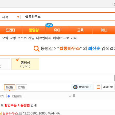
l
제목
별
오락
교양
스포츠
게임
다큐멘터리
해외/쇼프로
기타
동영상 > “
쌀롱하우스
” 의
최신순
검색결과
동영상
)
(1,825)
제목
인트
할인쿠폰 사용방법
안내
쌀롱하우스
.E242.260801.1080p.WANNA
액제
할인쿠폰 사용방법
안내