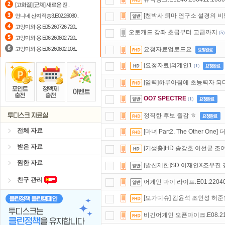
[고화질] [군체] 새로운 진..
요즘 뭐가 재밌지?
고민되면 눌러봐!
[천박사 퇴마 연구소 설경의 비밀
언니네 산지직송3.E02.26080..
고양이와 용.E05.260726.720..
출석체크
이벤트!
매일매일
출석체크
오토캐드 강좌 초급부터 고급까지
(
5
)
고양이와 용.E06.260802.720..
고양이와 용.E06.260802.108..
요청자료업로드요
[요청자료]외계인1
(
1
)
[염력]하루아침에 초능력자 되
OO7 SPECTRE
(
1
)
정직한 후보 즐감 ㅎ
전체 자료
[마녀 Part2. The Other O
받은 자료
[기생충]HD 송강호 이선균 조
찜한 자료
[발신제한]SD 이재인X조우진
친구 관리
어게인 마이 라이프.E01.220408
[모가디슈] 김윤석 조인성 허준
비긴어게인 오픈마이크.E08.2110