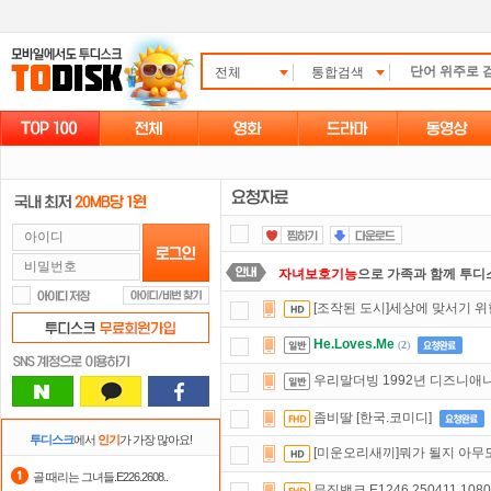
전체
통합검색
자녀보호기능
으로 가족과 함께 투디
[조작된 도시]세상에 맞서기 위
숨어있는 카드 마일리지 조회하고
1
He.Loves.Me
(
2
)
댓글만 잘써도
무료 포인트
를 드립니
우리말더빙 1992년 디즈니애니 알
스마트TV
로 투디스크
영화,드라마,
좀비딸 [한국.코미디]
정액제
할인쿠폰 사용방법
안내
투디스크
에서
인기
가 가장 많아요!
[미운오리새끼]뭐가 될지 아무
포인트
할인쿠폰 사용방법
안내
골 때리는 그녀들.E226.2608..
뮤직뱅크.E1246.250411.1080