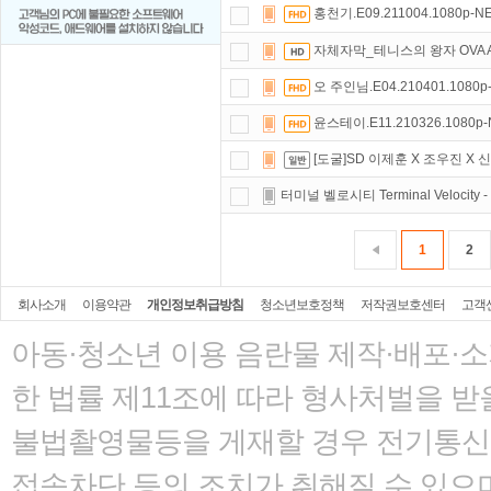
홍천기.E09.211004.1080p-N
자체자막_테니스의 왕자 OVA Anot
오 주인님.E04.210401.1080p
윤스테이.E11.210326.1080p-
[도굴]SD 이제훈 X 조우진 X 
터미널 벨로시티 Terminal Velocity -
1
2
회사소개
이용약관
개인정보취급방침
청소년보호정책
저작권보호센터
고객
아동·청소년 이용 음란물 제작·배포·
한 법률
제11조에 따라 형사처벌을 받을
불법촬영물등을 게재할 경우 전기통신사
접속차단 등의 조치가 취해질 수 있으