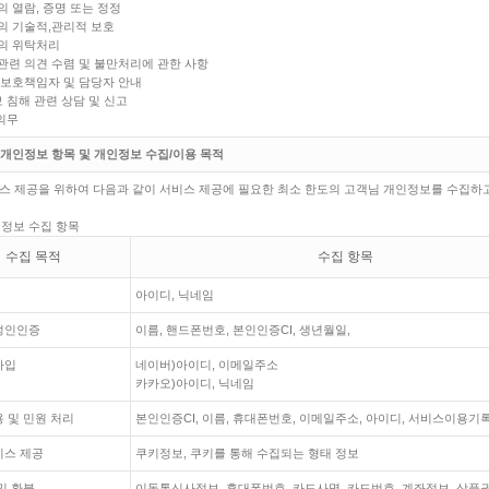
의 열람, 증명 또는 정정
보의 기술적,관리적 보호
보의 위탁처리
보관련 의견 수렴 및 불만처리에 관한 사항
보 보호책임자 및 담당자 안내
보 침해 관련 상담 및 신고
 의무
는 개인정보 항목 및 개인정보 수집/이용 목적
스 제공을 위하여 다음과 같이 서비스 제공에 필요한 최소 한도의 고객님 개인정보를 수집하
인정보 수집 항목
수집 목적
수집 항목
아이디, 닉네임
성인인증
이름, 핸드폰번호, 본인인증CI, 생년월일,
가입
네이버)아이디, 이메일주소
카카오)아이디, 닉네임
 및 민원 처리
본인인증CI, 이름, 휴대폰번호, 이메일주소, 아이디, 서비스이용기
비스 제공
쿠키정보, 쿠키를 통해 수집되는 형태 정보
및 환불
이동통신사정보, 휴대폰번호, 카드사명, 카드번호, 계좌정보, 상품권