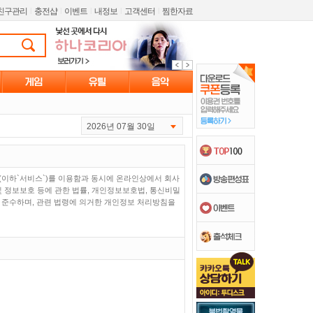
친구관리
l
충전샵
l
이벤트
l
내정보
l
고객센터
l
찜한자료
2026년 07월 30일
(이하`서비스`)를 이용함과 동시에 온라인상에서 회사
및 정보보호 등에 관한 법률, 개인정보보호법, 통신비밀
 준수하며, 관련 법령에 의거한 개인정보 처리방침을