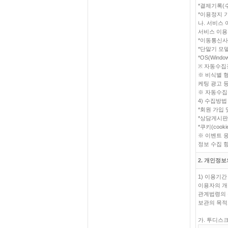
*결제기록(수
*이용정지 
나. 서비스
서비스 이용
*이동통신
*단말기 모
*OS(Window
※ 자동수집
※ 비식별 
케팅 광고 
※ 자동수집
4) 수집방법
*회원 가입
*상담게시판,
*쿠키(cook
※ 이벤트 
정보 수집 
2. 개인정보
1) 이용기간
이용자의 개
관계법령의 
보관의 목적
가. 투디스