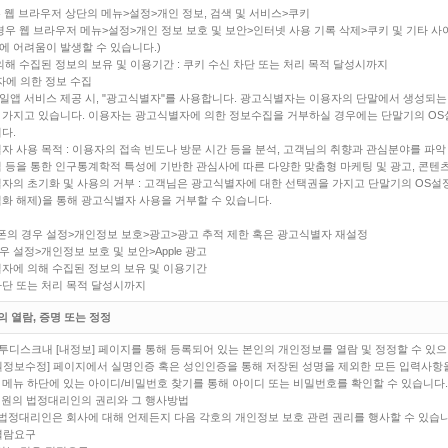
우 웹 브라우저 상단의 메뉴>설정>개인 정보, 검색 및 서비스>쿠키
의 경우 웹 브라우저 메뉴>설정>개인 정보 보호 및 보안>인터넷 사용 기록 삭제>쿠키 및 기타 
에 어려움이 발생할 수 있습니다.)
 의해 수집된 정보의 보유 및 이용기간 : 쿠키 수신 차단 또는 처리 목적 달성시까지
자에 의한 정보 수집
일앱 서비스 제공 시, "광고식별자"를 사용합니다. 광고식별자는 이용자의 단말에서 생성되
 가지고 있습니다. 이용자는 광고식별자에 의한 정보수집을 거부하실 경우에는 단말기의 OS
다.
별자 사용 목적 : 이용자의 접속 빈도나 방문 시간 등을 분석, 고객님의 취향과 관심분야를 파악
석 등을 통한 인구통계학적 특성에 기반한 관심사에 따른 다양한 맞춤형 마케팅 및 광고, 콘텐츠
별자의 초기화 및 사용의 거부 : 고객님은 광고식별자에 대한 선택권을 가지고 단말기의 OS
적화 해제)을 통해 광고식별자 사용을 거부할 수 있습니다.
의 경우 설정>개인정보 보호>광고>광고 추적 제한 혹은 광고식별자 재설정
 설정>개인정보 보호 및 보안>Apple 광고
별자에 의해 수집된 정보의 보유 및 이용기간
차단 또는 처리 목적 달성시까지
의 열람, 증명 또는 정정
 투디스크내 [내정보] 페이지를 통해 등록되어 있는 본인의 개인정보를 열람 및 정정할 수 있으
원정보수정] 페이지에서 실명인증 혹은 성인인증을 통해 저장된 성명을 제외한 모든 입력사항을
 메뉴 하단에 있는 아이디/비밀번호 찾기를 통해 아이디 또는 비밀번호를 확인할 수 있습니다.
 회원의 법정대리인의 권리와 그 행사방법
및 법정대리인은 회사에 대해 언제든지 다음 각호의 개인정보 보호 관련 권리를 행사할 수 있습니
열람요구