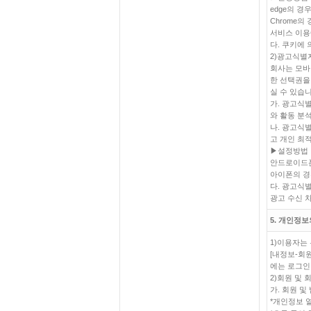
edge의 경
Chrome
서비스 이용
다. 쿠키에
2)광고식별
회사는 모바
한 선택권을
실 수 있습니
가. 광고식
와 활동 분
나. 광고식
고 개인 최
▶설정방법
안드로이드폰
아이폰의 경우
다. 광고식
광고 수신 
5. 개인정보
1)이용자는
[내정보-회
에는 로그인
2)회원 및
가. 회원 
*개인정보 