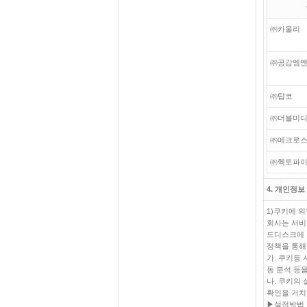
㈜카울리
㈜공감엠
㈜탑코
㈜더블미
㈜메크로
㈜헥토파
4. 개인정
1)쿠키에 의
회사는 서비스
드디스크에 
정책을 통해
가. 쿠키등
동 분석 등
나. 쿠키의
확인을 거치
▶설정방법