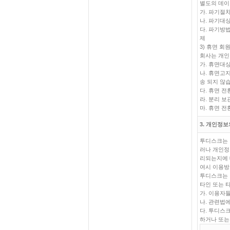
별도의 데이
가. 파기절
나. 파기대
다. 파기방
제
3) 휴면 회
회사는 개인
가. 휴면대
나. 휴면고
송 되지 않
다. 휴면 
라. 분리 
마. 휴면 
3. 개인정보
투디스크는 
러나 개인정
리되는지에 
여시 이용방
투디스크는 
타인 또는 
가. 이용자
나. 관련법
다. 투디스
하거나 또는