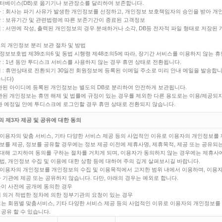
터베이스(DB)로 옮기기나 보관장소를 달리하여 보존합니다.
차 : 회사는 파기 사유가 발생한 개인정보를 선정하고, 개인정보 보호책임자의 승인을 받아 개
상 : 보유기간 및 관련법령에 따른 보존기간이 종료된 고객정보
법 : 서면에 작성, 출력된 개인정보의 경우 분쇄하거나 소각, DB등 전자적 파일 형태로 저장된
원의 개인정보 분리 보관 절차 및 방법
정보보호법 제39조의6 및 동법 시행령 제48조의5에 따라, 장기간 서비스를 이용하지 않는 
상 : 1년 동안 투디스크 서비스를 사용하지 않는 경우 휴면 상태로 전환됩니다.
지 : 휴면상태로 전환되기 30일전 회원정보에 등록된 이메일 주소로 미리 안내 메일을 발송합니
습니다)
전환된 아이디에 등록된 개인정보는 별도의 DB로 분리하여 안전하게 보관됩니다.
보관된 개인정보는 휴면 해제 및 법률에 규정이 있는 경우를 제외한 다른 용도로는 이용/제공되
전환 예정일 안에 투디스크에 로그인할 경우 휴면 상태로 전환되지 않습니다.
의 제3자 제공 및 공유에 대한 동의
이용자의 맞춤 서비스, 기타 다양한 서비스 제공 등의 사업적인 이유로 이용자의 개인정보를 
보를 제공, 정보를 공유할 경우에는 정보 제공 이전에 제휴사명, 제휴목적, 제공 또는 공유되는
대해 고지하여 동의를 구하는 절차를 거치게 되며, 이용자가 동의하지 않는 경우에는 제휴사에
법, 개인정보 수집 및 이용에 대한 상항 등에 대하여 주의 깊게 살펴보시길 바랍니다.
이용자의 개인정보를 개인정보의 수집 및 이용목적에서 고지한 범위 내에서 이용하며, 이용자
타 기관에 제공 또는 공유하지 않습니다. 다만, 아래의 경우는 예외로 합니다.
들이 사전에 공개에 동의한 경우
에 의거 적법한 정차에 의한 정부기관의 요청이 있는 경우
크는 회원별 맞춤서비스, 기타 다양한 서비스 제공 등의 사업적인 이유로 이용자의 개인정보를
 공유 할 수 있습니다.