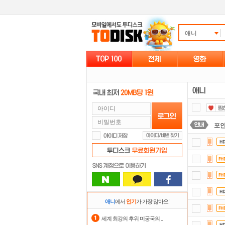
애니
포
댓글
요즘
정
자
애니
에서
인기
가 가장 많아요!
스마
세계 최강의 후위 미궁국의 ..