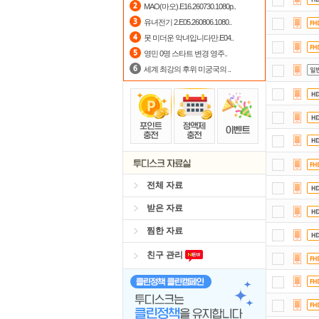
MAO(마오).E16.260730.1080p..
숨어
유녀전기 2.E05.260806.1080..
못 미더운 악녀입니다만.E04..
출
영민 0명 스타트 변경 영주..
세계 최강의 후위 미궁국의 ..
전체 자료
받은 자료
찜한 자료
친구 관리