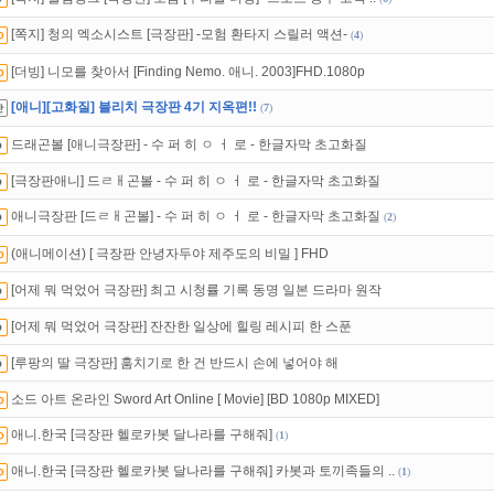
있는 카드 마일리지 조회하고
100% 무료충전!
[쪽지] 청의 엑소시스트 [극장판] -모험 환타지 스릴러 액션-
(
4
)
석체크
이벤트!
매일매일
출석체크!
[더빙] 니모를 찾아서 [Finding Nemo. 애니. 2003]FHD.1080p
[애니][고화질] 블리치 극장판 4기 지옥편!!
(
7
)
드래곤볼 [애니극장판] - 수 퍼 히 ㅇ ㅓ 로 - 한글자막 초고화질
[극장판애니] 드ㄹㅐ곤볼 - 수 퍼 히 ㅇ ㅓ 로 - 한글자막 초고화질
애니극장판 [드ㄹㅐ곤볼] - 수 퍼 히 ㅇ ㅓ 로 - 한글자막 초고화질
(
2
)
(애니메이션) [ 극장판 안녕자두야 제주도의 비밀 ] FHD
[어제 뭐 먹었어 극장판] 최고 시청률 기록 동명 일본 드라마 원작
[어제 뭐 먹었어 극장판] 잔잔한 일상에 힐링 레시피 한 스푼
[루팡의 딸 극장판] 훔치기로 한 건 반드시 손에 넣어야 해
소드 아트 온라인 Sword Art Online [ Movie] [BD 1080p MIXED]
애니.한국 [극장판 헬로카봇 달나라를 구해줘]
(
1
)
애니.한국 [극장판 헬로카봇 달나라를 구해줘] 카봇과 토끼족들의 ..
(
1
)