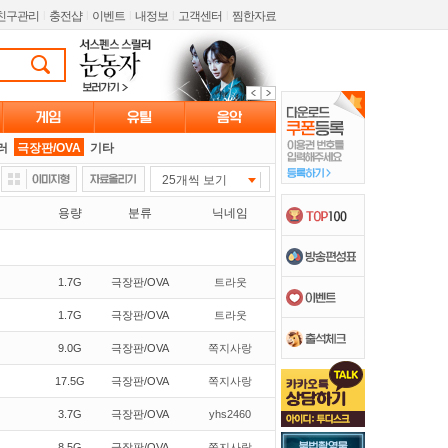
친구관리
l
충전샵
l
이벤트
l
내정보
l
고객센터
l
찜한자료
러
극장판/OVA
기타
25개씩 보기
용량
분류
닉네임
1.7G
극장판/OVA
트라웃
1.7G
극장판/OVA
트라웃
9.0G
극장판/OVA
쪽지사랑
17.5G
극장판/OVA
쪽지사랑
3.7G
극장판/OVA
yhs2460
8.5G
극장판/OVA
쪽지사랑