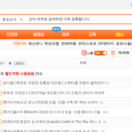
l
통합검색
TOP100
최신애니
액션/모험
연애/하렘
코믹/스포츠
SF/판타지
공포/스릴
제목
인트
할인쿠폰 사용방법
안내
정식릴 [ 뽀로로 극장판 공룡섬 대모험 ] 스펙터클 모험이 펼쳐진다
(
1
)
만 잘써도
무료 포인트
를 드립니다!
뽀로로 극장판 [ 드래곤캐슬 대모험 ] 떠나자 모험의 판타지 세계로
 뭐가 재밌지?
고민되면 눌러봐!
투스토리~
[쪽지] 미래소년 코난 [극장판] 모음 -모험 가족 SF 액션 드라마-
(
5
)
액제
할인쿠폰 사용방법
안내
[쪽지] 블리치 [Bleach] 극장판 [1기-4기] 모음 -모험 환타지 스릴..
(
13
)
녀보호기능
으로 가족과 함께 투디스크를 이용하세요~
[자체자막] 천공의 성 라퓨타 [Laputa Castle In The Sky. 애니. 1..
(
1
)
트TV
로 투디스크
영화,드라마,예능
보자!
[쪽지] 슬램덩크 [극장판] 모음 [우리말 더빙] -스포츠 농구 코믹 ..
(
6
)