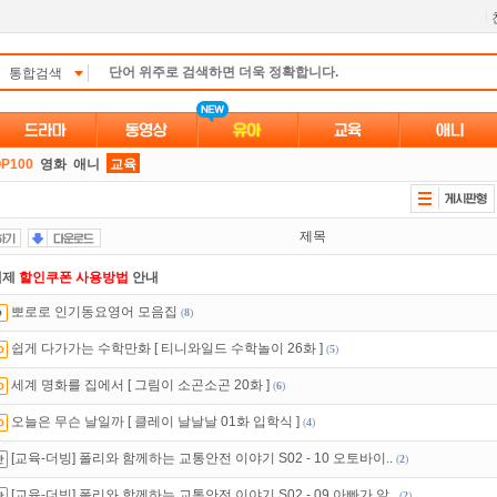
l
통합검색
P100
영화
애니
교육
제목
액제
할인쿠폰 사용방법
안내
뽀로로 인기동요영어 모음집
(
8
)
 뭐가 재밌지?
고민되면 눌러봐!
투스토리~
쉽게 다가가는 수학만화 [ 티니와일드 수학놀이 26화 ]
(
5
)
녀보호기능
으로 가족과 함께 투디스크를 이용하세요~
세계 명화를 집에서 [ 그림이 소곤소곤 20화 ]
(
6
)
인트
할인쿠폰 사용방법
안내
오늘은 무슨 날일까 [ 클레이 날날날 01화 입학식 ]
(
4
)
석체크
이벤트!
매일매일
출석체크!
[교육-더빙] 폴리와 함께하는 교통안전 이야기 S02 - 10 오토바이..
(
2
)
있는 카드 마일리지 조회하고
100% 무료충전!
[교육-더빙] 폴리와 함께하는 교통안전 이야기 S02 - 09 아빠가 알..
(
2
)