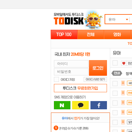
유아
TO
정
요즘
자
포
출
유아
에서
인기
가 가장 많아요!
숨어
[더빙] 슈가슈가룬 28화