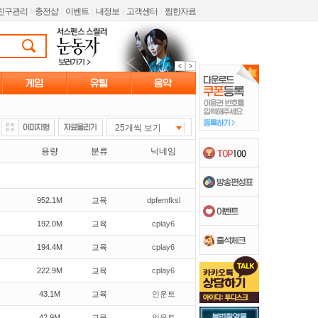
친구관리
l
충전샵
l
이벤트
l
내정보
l
고객센터
l
찜한자료
25개씩 보기
용량
분류
닉네임
952.1M
교육
dpfemfksl
192.0M
교육
cplay6
194.4M
교육
cplay6
222.9M
교육
cplay6
43.1M
교육
인운트
42.9M
교육
인운트