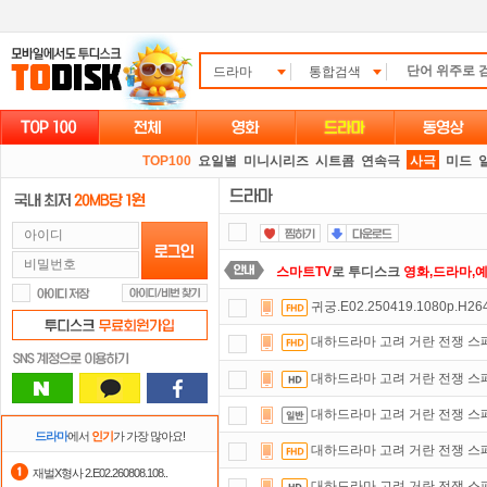
드라마
통합검색
TOP100
요일별
미니시리즈
시트콤
연속극
사극
미드
스마트TV
로 투디스크
영화,드라마,
귀궁.E02.250419.1080p.H26
포인트
할인쿠폰 사용방법
안내
대하드라마 고려 거란 전쟁 스페셜
댓글만 잘써도
무료 포인트
를 드립니
대하드라마 고려 거란 전쟁 스페셜
자녀보호기능
으로 가족과 함께 투디
대하드라마 고려 거란 전쟁 스페셜
숨어있는 카드 마일리지 조회하고
1
드라마
에서
인기
가 가장 많아요!
대하드라마 고려 거란 전쟁 스페셜
정액제
할인쿠폰 사용방법
안내
재벌X형사 2.E02.260808.108..
대하드라마 고려 거란 전쟁 스페셜