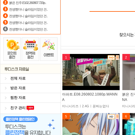
붉은 진주.E102.260807.720p..
전생했더니 슬라임이었던 건..
전생했더니 슬라임이었던 건..
전생했더니 슬라임이었던 건..
전생했더니 슬라임이었던 건..
1
2
전체 자료
받은 자료
아파트.E08.260802.1080p.WANN
붉은 진주
찜한 자료
A
NA
미니시리즈ㅣ2.4Gㅣ꽁짜는없다
미니시리
친구 관리
5
6