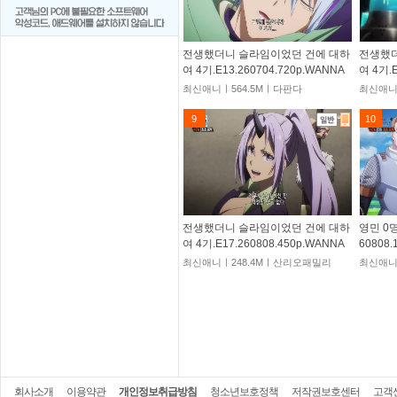
전생했더니 슬라임이었던 건에 대하
전생했더
여 4기.E13.260704.720p.WANNA
여 4기.E
최신애니ㅣ564.5Mㅣ다판다
최신애니
9
10
전생했더니 슬라임이었던 건에 대하
영민 0명
여 4기.E17.260808.450p.WANNA
60808
최신애니ㅣ248.4Mㅣ산리오패밀리
최신애니
회사소개
이용약관
개인정보취급방침
청소년보호정책
저작권보호센터
고객