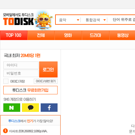
음악
통합검색
투디스크
에서
인기
가 가장 많아요!
다
아파트.E08.260802.1080p.WA..
문