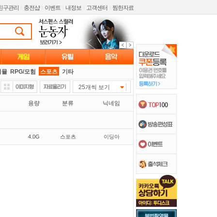
친구관리
l
충전샵
l
이벤트
l
내정보
l
고객센터
l
찜한자료
시뮬
RPG/모험
스포츠
기타
25개씩 보기
용량
분류
닉네임
4.0G
스포츠
이딩아