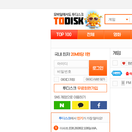
게임
출
FM
요즘
포
정
숨어
투디스크
에서
인기
가 가장 많아요!
스마
아파트.E08.260802.1080p.WA..