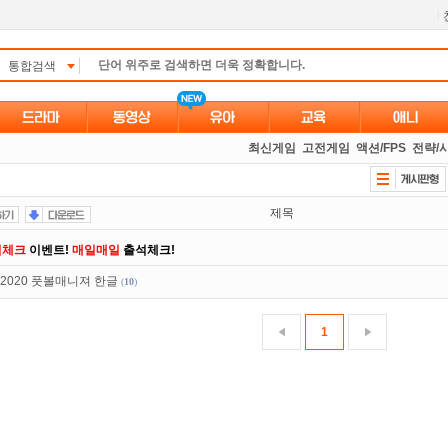
l
통합검색
최신게임
고전게임
액션/FPS
전략/
제목
석체크
이벤트!
매일매일
출석체크!
 2020 풋볼매니져 한글
(
10
)
 뭐가 재밌지?
고민되면 눌러봐!
투스토리~
인트
할인쿠폰 사용방법
안내
1
액제
할인쿠폰 사용방법
안내
있는 카드 마일리지 조회하고
100% 무료충전!
트TV
로 투디스크
영화,드라마,예능
보자!