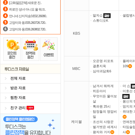
[고화질] [군체] 새로운 진..
히로인 성녀 아니요 올 워크..
·
말자쇼
·
셀럽병사
언니네 산지직송3.E02.26080..
·
스튜디오K
고양이와 용.E05.260726.720..
고양이와 용.E06.260802.720..
KBS
·
오은영 리포트
·
플레이
결혼지옥
109
MBC
·
심야괴담회6
전체 자료
·
남겨서 뭐하게
·
더 쇼
받은 자료
·
히든아이
·
이호선 
·
무엇이든 물어보
찜한 자료
살
·
몸신의 
·
톡파원 25시
·
엄지의 
친구 관리
·
탐정들의 영업비
·
위대한 
밀
케이블
·
조선의 사랑꾼
·
연애전
·
벌거벗은 세계사
·
타임슬립
·
왕자와 거지
사