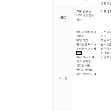
·
생활의 
·
기분 좋은 날
·
기분 좋
·
MBC 네트워크
MBC
특선
·
바디멘터리 몸이
·
다시 쓰
답이다
노트
·
매일 아침
·
매일 아
·
명의보감 닥터스
·
슬기로운
·
우리동네 건강왕
·
생존의 
·
한 컷의
·
다시 사는 이야
·
건강한 
기 기사회생
·
건강한 식당
·
바디인사이트
·
나는 자연인이다
케이블