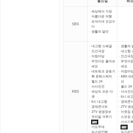
월요일
화
·
세상에서 가장
아름다운 여행
·
보석이네 건강수
SBS
다
·
생활의 달인
·
내고향 스페셜
·
생활의 
·
인간극장
·
내고향 
·
아침마당
·
인간극
·
무엇이든 물어보
·
무엇이든
세요
세요
·
네트워크 공동기
·
아침마
획 문화스케치
·
KBS 네
·
월드 24
선
·
사사건건
·
월드 24
KBS
·
세상의 모든 다
·
사사건
큐
·
6시 내
·
6시 내고향
·
경제콘
·
경제콘서트
·
2TV 
·
2TV 생생정보
·
이웃집 
·
우리말 겨루기
·
스모킹 
·
시사기획
·
가요무대
·
뉴스라인W
·
뉴스라