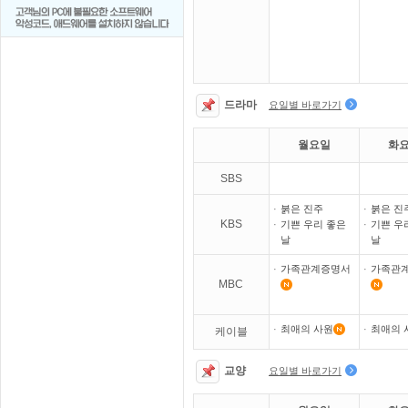
드라마
요일별 바로가기
월요일
화
SBS
·
붉은 진주
·
붉은 진
KBS
·
기쁜 우리 좋은
·
기쁜 우
날
날
·
가족관계증명서
·
가족관
MBC
·
최애의 사원
·
최애의 
케이블
교양
요일별 바로가기