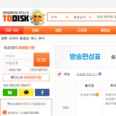
전체
통합검색
영화
드라마
동영상
애니
유아
예능
요일별 바로가기
월요일
화
·
내 남은 연애
·
히든카
·
건강한
·
동상이
투디스크
에서
인기
가 가장 많아요!
SBS
골 때리는 그녀들.E226.2608..