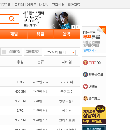
친구관리
l
충전샵
l
이벤트
l
내정보
l
고객센터
l
찜한자료
25개씩 보기
용량
분류
닉네임
1.7G
다큐멘터리
미아아빠
488.3M
다큐멘터리
긍정고수
958.1M
다큐멘터리
방송다좋아
1.7G
다큐멘터리
에이버
958.1M
다큐멘터리
그레이트캣
488.3M
다큐멘터리
내사랑비타민