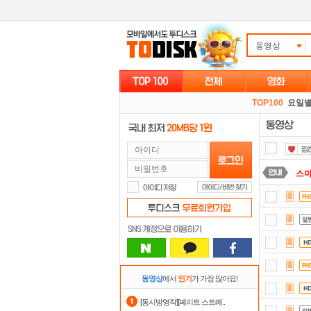
동영상
TOP100
요일
스마
댓글
요즘
자
정
동영상
에서
인기
가 가장 많아요!
숨어
[동시방영작][페이트 스트레..