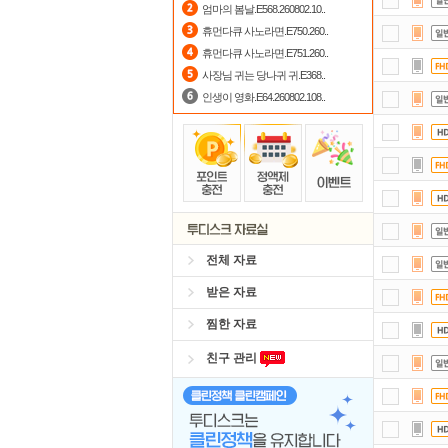
엄마의 봄날.E568.260802.10..
출
휴먼다큐 사노라면.E750.260..
휴먼다큐 사노라면.E751.260..
포
사장님 귀는 당나귀 귀.E368..
인생이 영화.E64.260802.108..
전체 자료
받은 자료
찜한 자료
친구 관리