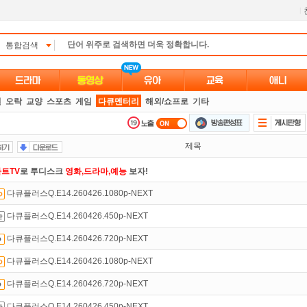
l
통합검색
별
오락
교양
스포츠
게임
다큐멘터리
해외/쇼프로
기타
제목
트TV
로 투디스크
영화,드라마,예능
보자!
다큐플러스Q.E14.260426.1080p-NEXT
만 잘써도
무료 포인트
를 드립니다!
다큐플러스Q.E14.260426.450p-NEXT
 뭐가 재밌지?
고민되면 눌러봐!
투스토리~
다큐플러스Q.E14.260426.720p-NEXT
녀보호기능
으로 가족과 함께 투디스크를 이용하세요~
다큐플러스Q.E14.260426.1080p-NEXT
액제
할인쿠폰 사용방법
안내
다큐플러스Q.E14.260426.720p-NEXT
있는 카드 마일리지 조회하고
100% 무료충전!
다큐플러스Q.E14.260426.450p-NEXT