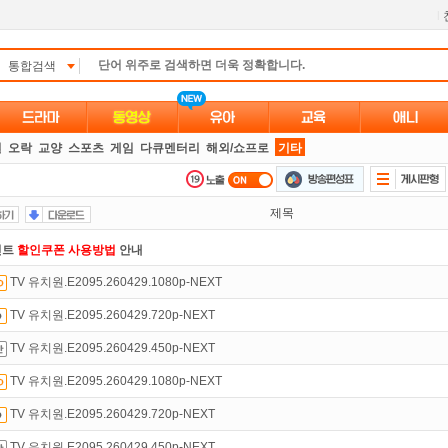
l
통합검색
별
오락
교양
스포츠
게임
다큐멘터리
해외/쇼프로
기타
제목
인트
할인쿠폰 사용방법
안내
TV 유치원.E2095.260429.1080p-NEXT
 뭐가 재밌지?
고민되면 눌러봐!
투스토리~
TV 유치원.E2095.260429.720p-NEXT
녀보호기능
으로 가족과 함께 투디스크를 이용하세요~
TV 유치원.E2095.260429.450p-NEXT
석체크
이벤트!
매일매일
출석체크!
TV 유치원.E2095.260429.1080p-NEXT
트TV
로 투디스크
영화,드라마,예능
보자!
TV 유치원.E2095.260429.720p-NEXT
있는 카드 마일리지 조회하고
100% 무료충전!
TV 유치원.E2095.260429.450p-NEXT