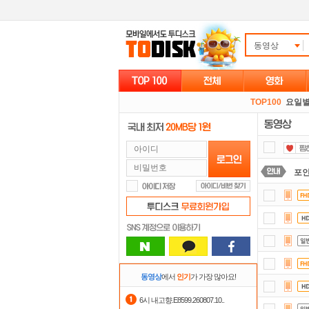
동영상
TOP100
요일
포
요즘
자
출
스마
동영상
에서
인기
가 가장 많아요!
숨어
6시 내고향.E8599.260807.10..