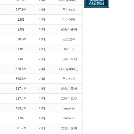
247.9M
기타
우야쓰꼬
1.8G
기타
미아아빠
1.0G
기타
방송다좋아
528.6M
기타
긍정고수
1.8G
기타
에이버
1.0G
기타
그레이트캣
528.6M
기타
내사랑비타민
390.6M
기타
우야쓰꼬
617.4M
기타
방송다좋아
617.4M
기타
그레이트캣
483.7M
기타
tamok95
1.9G
기타
tamok95
601.7M
기타
방송다좋아