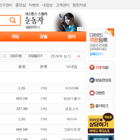
친구관리
l
충전샵
l
이벤트
l
내정보
l
고객센터
l
찜한자료
25개씩 보기
용량
분류
닉네임
1.2G
기타
미아아빠
664.1M
기타
방송다좋아
337.3M
기타
긍정고수
1.2G
기타
에이버
664.1M
기타
그레이트캣
337.3M
기타
내사랑비타민