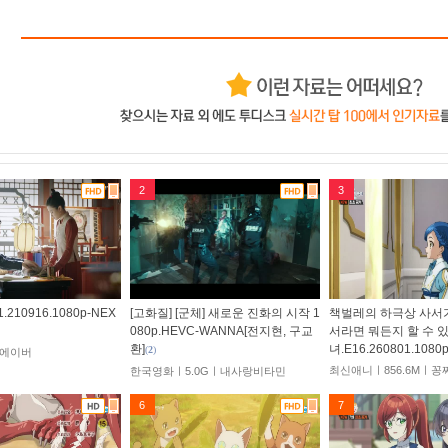
2
3
210916.1080p-NEX
[고화질] [군체] 새로운 진화의 시작 1
책벌레의 하극상 사서
080p.HEVC-WANNA[전지현, 구교
서라면 뭐든지 할 수 
환]
녀.E16.260801.1080
(
2
)
ㅣ에이버
최신애니ㅣ856.6Mㅣ
한국영화ㅣ5.0Gㅣ내사랑비타민
6
7