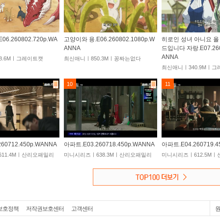
6.260802.720p.WA
고양이와 용.E06.260802.1080p.W
히로인 성녀 아니요 올
ANNA
드입니다 자랑.E07.260
ANNA
8.6Mㅣ그레이트캣
최신애니ㅣ850.3Mㅣ꽁짜는없다
최신애니ㅣ340.9Mㅣ
10
11
60712.450p.WANNA
아파트.E03.260718.450p.WANNA
아파트.E04.260719.4
11.4Mㅣ산리오패밀리
미니시리즈ㅣ638.3Mㅣ산리오패밀리
미니시리즈ㅣ612.5M
보호정책
저작권보호센터
고객센터