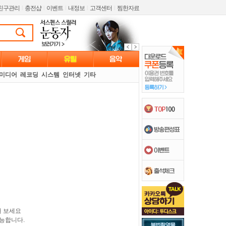
친구관리
l
충전샵
l
이벤트
l
내정보
l
고객센터
l
찜한자료
미디어
레코딩
시스템
인터넷
기타
해 보세요
능합니다.