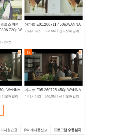
 워크스 메이
아파트.E01.260711.450p.WANNA
806.720p.W
미니시리즈ㅣ628.5Mㅣ산리오패밀리
그레이트캣
12
50p.WANNA
아파트.E05.260725.450p.WANNA
ㅣ산리오패밀리
미니시리즈ㅣ640.0Mㅣ산리오패밀리
원격지원요청
유해게시물신고
프로그램 수동설치