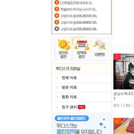
[고화질] [군체] 새로운 진..
책벌레의 하극상 사서가 되..
고양이와 용.E05.260726.720..
고양이와 용.E06.260802.720..
고양이와 용.E06.260802.108..
1
전체 자료
받은 자료
금심사옥.E21.
찜한 자료
T
중드ㅣ1.8G
친구 관리
5