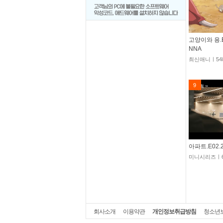
고양이와 용.E0
NNA
최신애니ㅣ54
9
아파트.E02.2
미니시리즈ㅣ6
회사소개
이용약관
개인정보취급방침
청소년