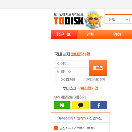
유틸
투디스크
에서
인기
가 가장 많아요!
금심사옥.E21.210916.1080p-..