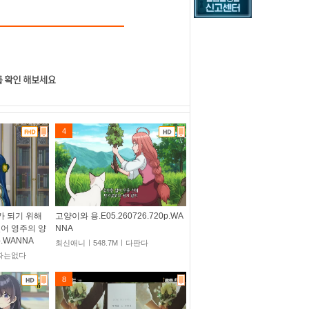
4
가 되기 위해
고양이와 용.E05.260726.720p.WA
있어 영주의 양
NNA
p.WANNA
최신애니ㅣ548.7Mㅣ다판다
꽁짜는없다
8