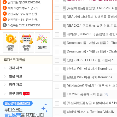
심야괴담회6.E07.260803.108..
숨어있는 카드 마일리지 조회하고
1
[무설치 한글] 슬램덩크 NBA 2K14
세계 최강의 후위 미궁국의 ..
인간극장 - 우리 종부 한찬..
정액제
할인쿠폰 사용방법
안내
NBA 게임 서태웅과 강백호를 플레이...
인간극장 - 우리 종부 한찬..
아침마당.E10219.260807.720..
NBA 2K14 쿠로코 vs 슬램 덩크 피
내최초! [ NBA2K13 ] 슬램덩크 통합
Dreamcast 롬 - 마블 vs 캡콤 2 - The
Dreamcast 롬 - 마블 vs 캠콤 - Clash 
닌텐도3DS - LEGO 마블 어벤저스
전체 자료
닌텐도 WII - 마블 사가 Kororinpa
받은 자료
닌텐도 WII - 마블 사가 Kororinpa
찜한 자료
[테이크오버] 무설치판 격투 액션 오락실 
친구 관리
FM 2020 풋볼매니져 한글
(
10
)
[무설치/한글] 싱글 바람의나라 6.51v
터미널 벨로시티 Terminal Velocity -