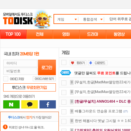
게임
통합검색
댓글만 잘써도
무료 포인트
를 드립니
[무설치,한글]MadMax멸망한22세기
포인트
할인쿠폰 사용방법
안내
[무설치,한글]MadMax멸망한22세기
출석체크
이벤트!
매일매일
출석체크
[한글/무설치] ANNO1404 + DL
요즘 뭐가 재밌지?
고민되면 눌러봐!
배틀그라운드 연습용 프로그램
(
27
)
스마트TV
로 투디스크
영화,드라마,
투디스크
에서
인기
가 가장 많아요!
한번 해봅시다 엣날 그시절 ㅎㅎ 1.6
자녀보호기능
으로 가족과 함께 투디
히로인 성녀 아니요 올 워크..
[고전게임] 추억의 오락실게임 100