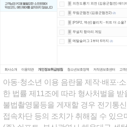
의천도룡기 외전 (김용군협전) 에디
무림군협전 (김용군협전2)
(
2
)
[PSP2, 액션] 블리치 - 히트 더 소울
무설치 항아리 게임
메탈슬러그 1부터 6까지
(
2
)
회사소개
이용약관
개인정보취급방침
청소년보호정책
저작권보호센터
고객
아동·청소년 이용 음란물 제작·배포·
한 법률
제11조에 따라 형사처벌을 받을
불법촬영물등을 게재할 경우 전기통신사
접속차단 등의 조치가 취해질 수 있으