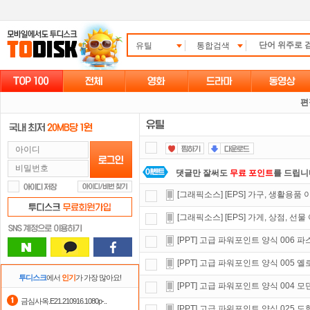
유틸
통합검색
편
댓글만 잘써도
무료 포인트
를 드립니
[그래픽소스] [EPS] 가구, 생활용품
숨어있는 카드 마일리지 조회하고
1
[그래픽소스] [EPS] 가게, 상점, 선
요즘 뭐가 재밌지?
고민되면 눌러봐!
[PPT] 고급 파워포인트 양식 006 
출석체크
이벤트!
매일매일
출석체크
[PPT] 고급 파워포인트 양식 005
스마트TV
로 투디스크
영화,드라마,
투디스크
에서
인기
가 가장 많아요!
[PPT] 고급 파워포인트 양식 004 모
정액제
할인쿠폰 사용방법
안내
금심사옥.E21.210916.1080p-..
[PPT] 고급 파워포인트 양식 025 