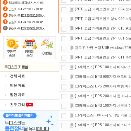
책벌레의 하극상 사서가 되..
포인트
할인쿠폰 사용방법
안내
[PPT] 고급 파워포인트 양식 024 
금심사옥.E22.210917.1080p-..
금심사옥.E23.210920.1080p-..
자녀보호기능
으로 가족과 함께 투디
[PPT] 고급 파워포인트 양식 020 노
금심사옥.E24.210921.1080p-..
[PPT] 고급 파워포인트 양식 013 
금심사옥.E25.210922.1080p-..
[PPT] 고급 파워포인트 양식 001 심
윈도우 간편 부팅 USB windows7P
[PPT] 고급 파워포인트 양식 011 
[그래픽소스] EPS 100가지 비지니
전체 자료
[그래픽소스] EPS 600가지 어도비
받은 자료
[그래픽소스] EPS 200가지 여행 
찜한 자료
[그래픽소스] EPS 200가지 웹 비
친구 관리
[그래픽소스] EPS 100가지 사무용
[그래픽소스] 100가지 인터넷 기술
[그래픽소스] EPS 100가지 비즈니스