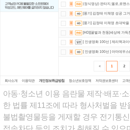
(정식영상) 판타지,멜로,로맨스 [
[풍기] 김정태 이채영 성공 그
[풍기] 김정태 이채영 초대박
[HD][꿀벌과 천둥]세상에 가
[ 인생영화 100선 ] 제리맥과이어
[ 인생영화 100선 ] 아마데우스(감
1
2
회사소개
이용약관
개인정보취급방침
청소년보호정책
저작권보호센터
고객
아동·청소년 이용 음란물 제작·배포·
한 법률
제11조에 따라 형사처벌을 받을
불법촬영물등을 게재할 경우 전기통신사
접속차단 등의 조치가 취해질 수 있으