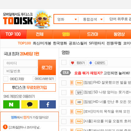
영화
통합검색
TOP100
최신/미개봉
한국영화
공포/스릴러
SF/판타지
전쟁/무협
코미
요즘 뭐가 재밌지?
고민되면 눌러봐!
[침범] FHD 잘못했으면 벌을
스마트TV
로 투디스크
영화,드라마,
[침범] SD 나랑 엄마는 못가
정액제
할인쿠폰 사용방법
안내
[침범] HD 너를 만난 후 모든
숨어있는 카드 마일리지 조회하고
1
[로비]각자의 목적을 위해 모인
출석체크
이벤트!
매일매일
출석체크
영화
에서
인기
가 가장 많아요!
[사흘] 파묘를 이을 오컬트 호러
댓글만 잘써도
무료 포인트
를 드립니
[고화질] [하나 코리아] 낯..
[사흘] 박신양 이민기 이레 죽