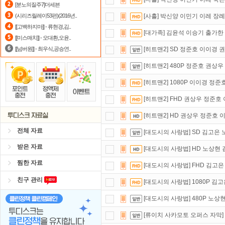
[분노의질주7]더세븐
포인트
할인쿠폰 사용방법
안내
(시리즈릴레이53편)(2016년..
[사흘] 박신양 이민기 이레 장
[[고백하지마]] - 류현경,김..
자녀보호기능
으로 가족과 함께 투디
[대가족] 김윤석 이승기 출가한
[[미스매치]] - 오대환,오윤..
[[넘버원]] - 최우식,공승연..
[히트맨2] SD 정준호 이이경 
[히트맨2] 480P 정준호 권
[히트맨2] 1080P 이이경 정
[히트맨2] FHD 권상우 정준
[히트맨2] HD 권상우 정준호 
전체 자료
[대도시의 사랑법] SD 김고은
받은 자료
[대도시의 사랑법] HD 노상현
찜한 자료
[대도시의 사랑법] FHD 김고
친구 관리
[대도시의 사랑법] 1080P 김
[대도시의 사랑법] 480P 노상
[류이치 사카모토 오퍼스 자막] 