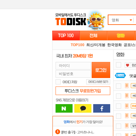
영화
TOP100
최신/미개봉
한국영화
공포/
댓글
출
숨어
스마
요즘
영화
에서
인기
가 가장 많아요!
포
[[8번 출구]] - 고마츠나나,..