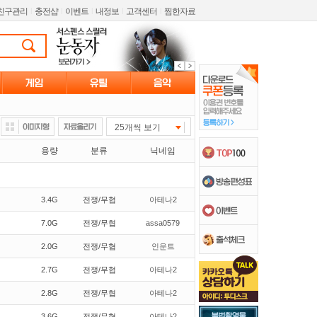
친구관리
l
충전샵
l
이벤트
l
내정보
l
고객센터
l
찜한자료
25개씩 보기
용량
분류
닉네임
3.4G
전쟁/무협
아테나2
7.0G
전쟁/무협
assa0579
2.0G
전쟁/무협
인운트
2.7G
전쟁/무협
아테나2
2.8G
전쟁/무협
아테나2
3.6G
전쟁/무협
아테나2