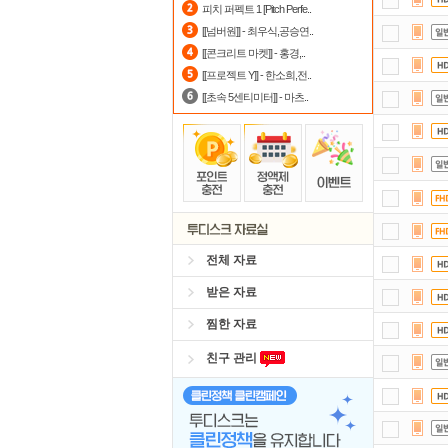
피치 퍼펙트 1 [Pitch Perfe..
자
[[넘버원]] - 최우식,공승연..
[[콘크리트 마켓]] - 홍경,..
정
[[프로젝트 Y]] - 한소희,전..
[[초속 5센티미터]] - 마츠..
전체 자료
받은 자료
찜한 자료
친구 관리