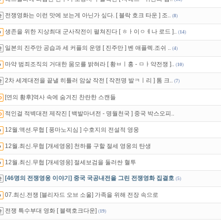
녀보호기능
으로 가족과 함께 투디스크를 이용하세요~
전쟁영화는 이런 맛에 보는게 아닌가 싶다. [ 블락 호크 타운 ] 조..
(
8
)
액제
할인쿠폰 사용방법
안내
생존을 위한 지상최대 군사작전이 펼쳐진다 [ ㅎㅏ이ㅇㅔ나 로드 ]..
(
14
)
일본의 진주만 공습과 세 커플의 운명 [ 진주만 ] 벤 애플렉.조쉬 ..
(
4
)
마약 범죄조직의 거대한 뭄모를 밝혀라 [ 황ㅂㅣ홍 - ㅁㅏ약전쟁 ]..
(
10
)
2차 세계대전을 끝낼 히틀러 암살 작전 [ 작전명 발ㅋㅣ리 ] 톰 크..
(
7
)
[연의 황후]역사 속에 숨겨진 찬란한 스캔들
적인걸 적벽대전 제작진 [ 백발마녀전 - 명월천국 ] 중국 박스오피..
12월.액션.무협 [ 풍마노지심 ] 수호지의 전설적 영웅
12월.최신.무협 [개세영웅] 천하를 구할 절세 영웅의 탄생
12월.최신.무협 [개세영웅] 절세보검을 둘러싼 혈투
[46명의 전쟁영웅 이야기] 중국 국공내전을 그린 전쟁영화 집결호
(
5
)
07.최신.전쟁 [블리자드 오브 소울] 가족을 위해 전장 속으로
전쟁 특수부대 영화 [ 블랙호크다운]
(
19
)