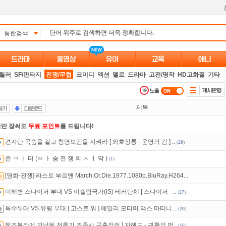
l
통합검색
스릴러
SF/판타지
전쟁/무협
코미디
액션
멜로
드라마
고전/명작
HD고화질
기타
제목
만 잘써도
무료 포인트
를 드립니다!
견자단 목숨을 걸고 청명보검을 지켜라 [ 와호장룡 - 운명의 검 ] ..
(
20
)
석체크
이벤트!
매일매일
출석체크!
존 ㅋ ㅏ 터 (ㅂ ㅏ 숨 전 쟁 의 ㅅ ㅓ 막 )
(
1
)
있는 카드 마일리지 조회하고
100% 무료충전!
[영화-전쟁] 라스트 부르맨 March.Or.Die.1977.1080p.BluRay.H264...
트TV
로 투디스크
영화,드라마,예능
보자!
미해병 스나이퍼 부대 VS 이슬람국가(IS) 테러단체 [ 스나이퍼 - ..
(
27
)
 뭐가 재밌지?
고민되면 눌러봐!
투스토리~
특수부대 VS 유령 부대 [ 고스트 워 ] 에밀리 모티머.맥스 마티니...
(
20
)
인트
할인쿠폰 사용방법
안내
헤즈볼라에 피납된 전투기 조종사 구출작전 [ 자헤드 - 귀환의 법..
(
16
)